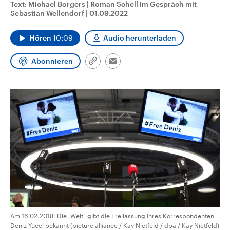
Text: Michael Borgers | Roman Schell im Gespräch mit
CDU, SPD und FDP regiert.-
aktuelle Weltgeschehen.
Sebastian Wellendorf
|
01.09.2022
Umfragen, Prognosen,
Wahlprogramme, aktuelle Berichte
Sendungen
Programm
Podcasts
und Hintergründe zu den Parteien
Hören
10:09
Audio herunterladen
und Kandidaten der anstehenden
Wahl.
Audio-Archiv
Abonnieren
Link
Email
kopieren/teilen
Am 16.02.2018: Die „Welt“ gibt die Freilassung ihres Korrespondenten
Deniz Yücel bekannt (picture alliance / Kay Nietfeld / dpa / Kay Nietfeld)