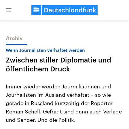
Close
menu
Archiv
Themen
Wenn Journalisten verhaftet werden
Zwischen stiller Diplomatie und
öffentlichem Druck
Immer wieder werden Journalistinnen und
Journalisten im Ausland verhaftet – so wie
Landtagswahl Sachsen-Anhalt
USA
gerade in Russland kurzzeitig der Reporter
2026
Aktuelle Beiträge, Analys
Alle Informationen
Hintergründe
Roman Schell. Gefragt sind dann auch Verlage
Sachsen-Anhalt wählt am 6.
Wirtschaftlich und militäri
September 2026 einen neuen
gehören die Vereinigten S
und Sender. Und die Politik.
Landtag. Seit 2021 wird das
den mächtigsten Ländern 
Bundesland von einer Koalition aus
mit großem Einfluss auf d