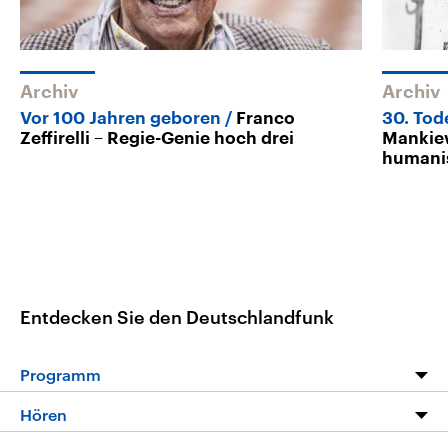
Archiv
Archiv
Vor 100 Jahren geboren
Franco
30. Tod
Zeffirelli – Regie-Genie hoch drei
Mankiew
humanis
Entdecken Sie den Deutschlandfunk
Programm
Programm
Hören
Alle Sendungen