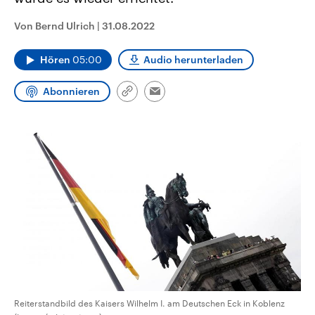
CDU, SPD und FDP regiert.-
aktuelle Weltgeschehen.
Umfragen, Prognosen,
Von Bernd Ulrich
|
31.08.2022
Wahlprogramme, aktuelle Berichte
Sendungen
Programm
Podcasts
und Hintergründe zu den Parteien
und Kandidaten der anstehenden
Hören
05:00
Audio herunterladen
Wahl.
Audio-Archiv
Abonnieren
Link
Email
kopieren/teilen
Reiterstandbild des Kaisers Wilhelm I. am Deutschen Eck in Koblenz