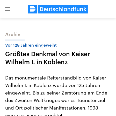
Close
menu
Archiv
Themen
Vor 125 Jahren eingeweiht
Größtes Denkmal von Kaiser
Wilhelm I. in Koblenz
Das monumentale Reiterstandbild von Kaiser
Wilhelm I. in Koblenz wurde vor 125 Jahren
Landtagswahl Sachsen-Anhalt
USA
eingeweiht. Bis zu seiner Zerstörung am Ende
2026
Aktuelle Beiträge, Analys
Alle Informationen
Hintergründe
des Zweiten Weltkrieges war es Touristenziel
Sachsen-Anhalt wählt am 6.
Wirtschaftlich und militäri
September 2026 einen neuen
gehören die Vereinigten S
und Ort politischer Manifestationen. 1993
Landtag. Seit 2021 wird das
den mächtigsten Ländern 
wurde es wieder errichtet.
Bundesland von einer Koalition aus
mit großem Einfluss auf d