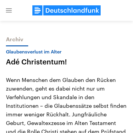
Close
menu
Archiv
Themen
Glaubensverlust im Alter
Adé Christentum!
Wenn Menschen dem Glauben den Rücken
zuwenden, geht es dabei nicht nur um
Verfehlungen und Skandale in den
Landtagswahl Sachsen-Anhalt
USA
Institutionen – die Glaubenssätze selbst finden
2026
Aktuelle Beiträge, Analys
Alle Informationen
immer weniger Rückhalt. Jungfräuliche
Hintergründe
Sachsen-Anhalt wählt am 6.
Wirtschaftlich und militäri
Geburt, Gewaltexzesse im Alten Testament
September 2026 einen neuen
gehören die Vereinigten S
Landtag. Seit 2021 wird das
den mächtigsten Ländern 
und die Rolle Christi stehen auf dem Prüfstand
Bundesland von einer Koalition aus
mit großem Einfluss auf d