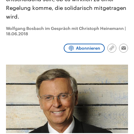
CDU, SPD und FDP regiert.-
aktuelle Weltgeschehen.
Regelung komme, die solidarisch mitgetragen
Umfragen, Prognosen,
Wahlprogramme, aktuelle Berichte
wird.
Sendungen
Programm
Podcasts
und Hintergründe zu den Parteien
und Kandidaten der anstehenden
Wahl.
Wolfgang Bosbach im Gespräch mit Christoph Heinemann
|
Audio-Archiv
18.06.2018
Abonnieren
Link
Emai
kopieren/te