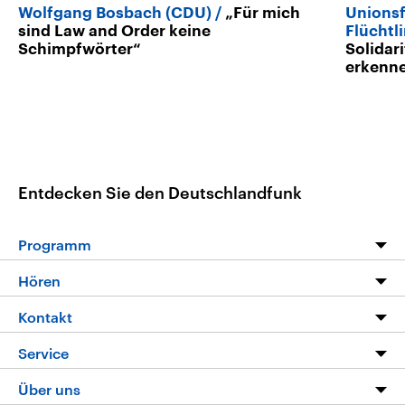
Wolfgang Bosbach (CDU)
„Für mich
Unionsf
sind Law and Order keine
Flüchtl
Schimpfwörter“
Solidari
erkenn
Entdecken Sie den Deutschlandfunk
Programm
Programm
Hören
Alle Sendungen
Livestream
Kontakt
Die Nachrichten
Audios
Hörerservice
Service
Nachrichtenleicht
Podcasts
Social Media
FAQ
Über uns
Neue Beiträge auf dlf.de
Deutschlandfunk App