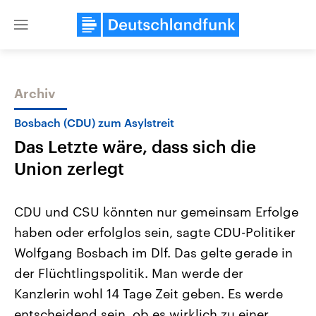
Close
menu
Archiv
Themen
Bosbach (CDU) zum Asylstreit
Das Letzte wäre, dass sich die
Union zerlegt
CDU und CSU könnten nur gemeinsam Erfolge
haben oder erfolglos sein, sagte CDU-Politiker
Landtagswahl Sachsen-Anhalt
USA
Wolfgang Bosbach im Dlf. Das gelte gerade in
2026
Aktuelle Beiträge, Analys
Alle Informationen
Hintergründe
der Flüchtlingspolitik. Man werde der
Sachsen-Anhalt wählt am 6.
Wirtschaftlich und militäri
September 2026 einen neuen
gehören die Vereinigten S
Kanzlerin wohl 14 Tage Zeit geben. Es werde
Landtag. Seit 2021 wird das
den mächtigsten Ländern 
entscheidend sein, ob es wirklich zu einer
Bundesland von einer Koalition aus
mit großem Einfluss auf d