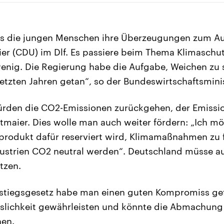
dass die jungen Menschen ihre Überzeugungen zum A
ier (CDU) im Dlf. Es passiere beim Thema Klimaschut
nig. Die Regierung habe die Aufgabe, Weichen zu s
letzten Jahren getan“, so der Bundeswirtschaftsminis
ürden die CO2-Emissionen zurückgehen, der Emissi
ltmaier. Dies wolle man auch weiter fördern: „Ich möc
produkt dafür reserviert wird, Klimamaßnahmen zu 
dustrien CO2 neutral werden“. Deutschland müsse a
tzen.
stiegsgesetz habe man einen guten Kompromiss g
sslichkeit gewährleisten und könnte die Abmachung n
en.