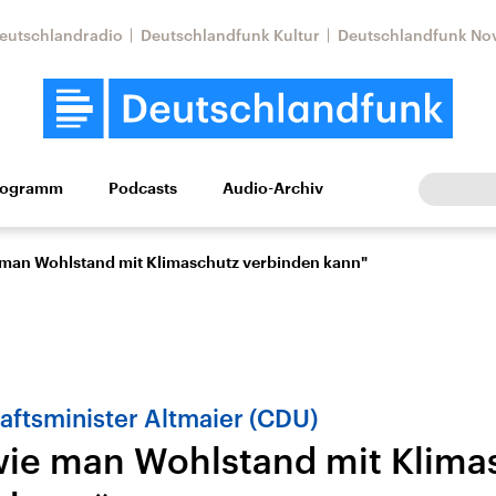
eutschlandradio
Deutschlandfunk Kultur
Deutschlandfunk No
rogramm
Podcasts
Audio-Archiv
Wirtschaft
Wissen
Kultur
Europa
Gesellschaf
 man Wohlstand mit Klimaschutz verbinden kann"
ftsminister Altmaier (CDU)
wie man Wohlstand mit Klima
Nahostkonflikt
Iran
le Beiträge,
Aktuelle Lage und
Aktuelle Lage und