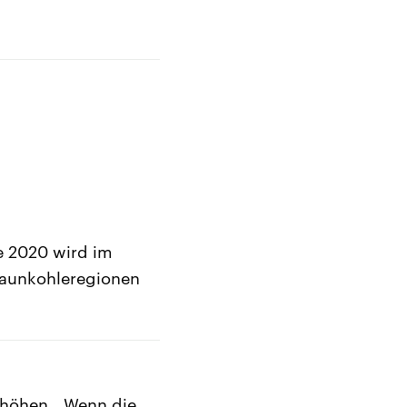
e 2020 wird im
Braunkohleregionen
rhöhen. „Wenn die