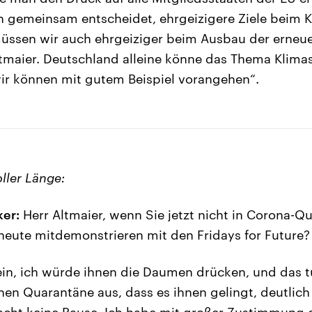
 gemeinsam entscheidet, ehrgeizigere Ziele beim 
müssen wir auch ehrgeiziger beim Ausbau der erneu
tmaier. Deutschland alleine könne das Thema Klima
ir können mit gutem Beispiel vorangehen“.
oller Länge:
ker:
Herr Altmaier, wenn Sie jetzt nicht in Corona-Q
eute mitdemonstrieren mit den Fridays for Future?
in, ich würde ihnen die Daumen drücken, und das t
hen Quarantäne aus, dass es ihnen gelingt, deutlich
ht keine Pause. Ich habe mit großer Zustimmung g