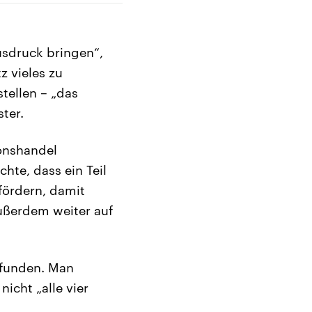
usdruck bringen“,
z vieles zu
tellen – „das
ter.
onshandel
hte, dass ein Teil
fördern, damit
ußerdem weiter auf
efunden. Man
icht „alle vier