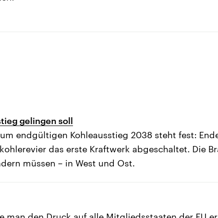
tieg gelingen soll
zum endgültigen Kohleausstieg 2038 steht fest: End
kohlerevier das erste Kraftwerk abgeschaltet. Die 
ndern müssen – in West und Ost.
 man den Druck auf alle Mitgliedsstaaten der EU e