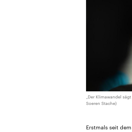
„Der Klimawandel sägt 
Soeren Stache)
Erstmals seit dem