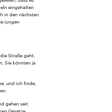
eln eingehalten
h in den nächsten
ie jungen
die Straße geht,
n. Sie könnten ja
he, und ich finde,
len.
nd gehen seit
aben Gesetze