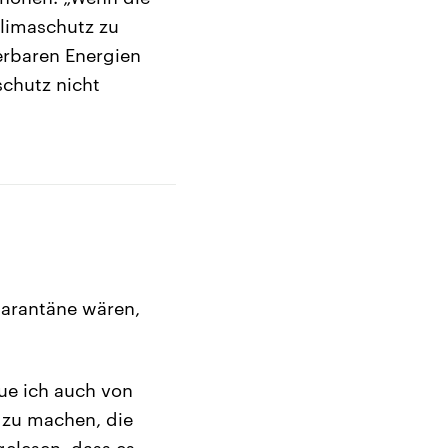
Klimaschutz zu
erbaren Energien
schutz nicht
uarantäne wären,
ue ich auch von
 zu machen, die
elesen, dass es