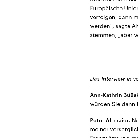
Europäische Union
verfolgen, dann 
werden“, sagte Al
stemmen, „aber w
Das Interview in v
Ann-Kathrin Büüs
würden Sie dann h
Peter Altmaier:
Ne
meiner vorsorglic
Erderwärmung mac