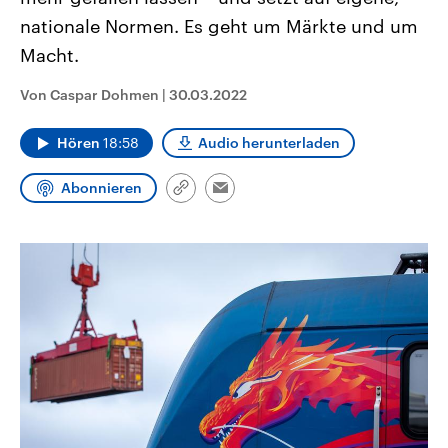
CDU, SPD und FDP regiert.-
aktuelle Weltgeschehen.
nationale Normen. Es geht um Märkte und um
Umfragen, Prognosen,
Wahlprogramme, aktuelle Berichte
Macht.
Sendungen
Programm
Podcasts
und Hintergründe zu den Parteien
und Kandidaten der anstehenden
Wahl.
Von Caspar Dohmen
|
30.03.2022
Audio-Archiv
Hören
18:58
Audio herunterladen
Abonnieren
Link
Email
kopieren/teilen