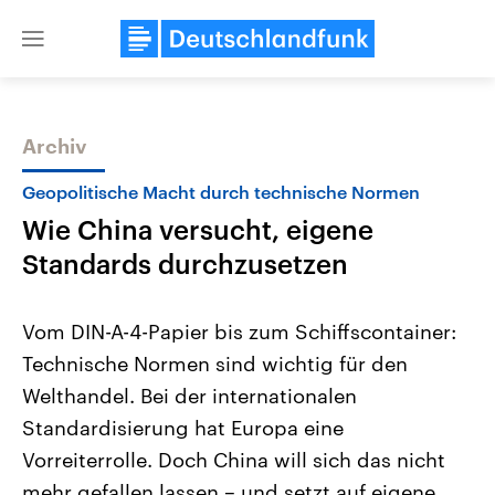
Close
menu
Archiv
Themen
Geopolitische Macht durch technische Normen
Wie China versucht, eigene
Standards durchzusetzen
Vom DIN-A-4-Papier bis zum Schiffscontainer:
Technische Normen sind wichtig für den
Landtagswahl Sachsen-Anhalt
USA
Welthandel. Bei der internationalen
2026
Aktuelle Beiträge, Analys
Alle Informationen
Hintergründe
Standardisierung hat Europa eine
Sachsen-Anhalt wählt am 6.
Wirtschaftlich und militäri
September 2026 einen neuen
gehören die Vereinigten S
Vorreiterrolle. Doch China will sich das nicht
Landtag. Seit 2021 wird das
den mächtigsten Ländern 
mehr gefallen lassen – und setzt auf eigene,
Bundesland von einer Koalition aus
mit großem Einfluss auf d