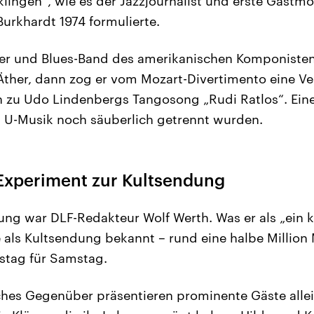
lingen“, wie es der Jazzjournalist und erste Gastm
rkhardt 1974 formulierte.
er und Blues-Band des amerikanischen Komponisten 
Äther, dann zog er vom Mozart-Divertimento eine Ve
n zu Udo Lindenbergs Tangosong „Rudi Ratlos“. Ein
d U-Musik noch säuberlich getrennt wurden.
Experiment zur Kultsendung
ung war DLF-Redakteur Wolf Werth. Was er als „ein 
ute als Kultsendung bekannt – rund eine halbe Milli
tag für Samstag.
ches Gegenüber präsentieren prominente Gäste allei