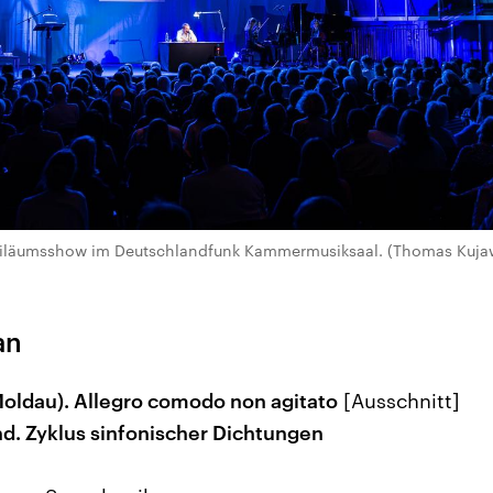
ubiläumsshow im Deutschlandfunk Kammermusiksaal. (Thomas Kujaw
an
 Moldau). Allegro comodo non agitato
[Ausschnitt]
d. Zyklus sinfonischer Dichtungen