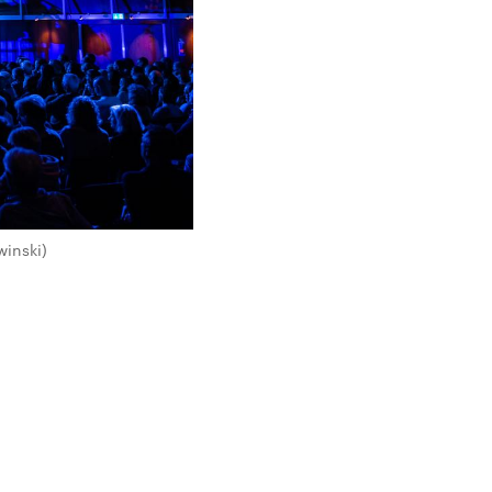
inski)