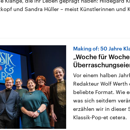
ie Klänge, die ihr Leben geprägt haben: Hildegard Kn
kopf und Sandra Hüller – meist Künstlerinnen und K
Making of: 50 Jahre Kl
„Woche für Woche
Überraschungseier
Vor einem halben Jahrh
Redakteur Wolf Werth 
beliebte Format. Wie e
was sich seitdem verä
erzählen wir in diese
Klassik-Pop-et cetera.