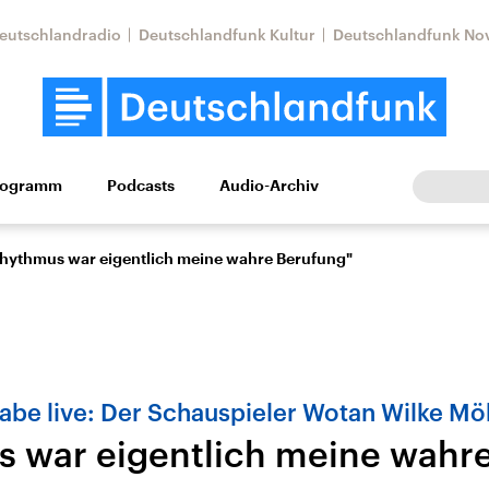
eutschlandradio
Deutschlandfunk Kultur
Deutschlandfunk No
rogramm
Podcasts
Audio-Archiv
Wirtschaft
Wissen
Kultur
Europa
Gesellschaf
hythmus war eigentlich meine wahre Berufung"
be live: Der Schauspieler Wotan Wilke Mö
 war eigentlich meine wahr
Nahostkonflikt
Iran
le Beiträge,
Aktuelle Lage und
Aktuelle Lage und