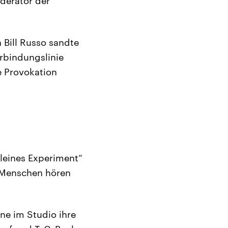
oderator der
Bill Russo sandte
rbindungslinie
e Provokation
kleines Experiment“
on Menschen hören
ne im Studio ihre