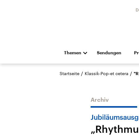
D
Themen
Sendungen
P
Die Nachrichten
Politik
/
/
Startseite
Klassik-Pop-et cetera
"R
Hörspiel und Feature
Musik
Archiv
Jubiläumsausga
„Rhythmus
Landtagswahl Sachsen-
USA
Anhalt 2026
Aktuel