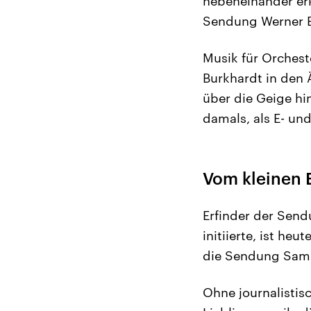
nebeneinander erk
Sendung Werner Bu
Musik für Orchest
Burkhardt in den 
über die Geige hi
damals, als E- un
Vom kleinen 
Erfinder der Send
initiierte, ist he
die Sendung Sams
Ohne journalistis