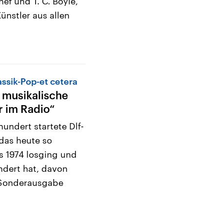
ef und T. C. Boyle,
ünstler aus allen
assik-Pop-et cetera
 musikalische
 im Radio“
undert startete Dlf-
das heute so
s 1974 losging und
ndert hat, davon
r Sonderausgabe