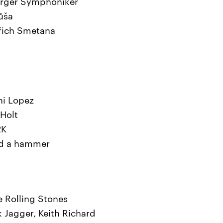
erger Symphoniker
ůša
řich Smetana
ini Lopez
 Holt
2K
 had a hammer
e Rolling Stones
 Jagger, Keith Richard