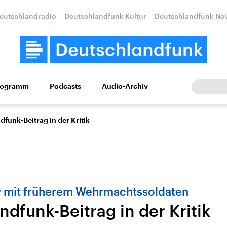
eutschlandradio
Deutschlandfunk Kultur
Deutschlandfunk No
rogramm
Podcasts
Audio-Archiv
Wirtschaft
Wissen
Kultur
Europa
Gesellschaf
funk-Beitrag in der Kritik
w mit früherem Wehrmachtssoldaten
dfunk-Beitrag in der Kritik
Nahostkonflikt
Iran
le Beiträge,
Aktuelle Lage und
Aktuelle Lage und