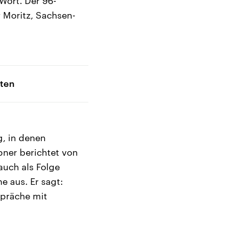
Wort. Der 96-
 Moritz, Sachsen-
aten
, in denen
pner berichtet von
auch als Folge
e aus. Er sagt:
spräche mit