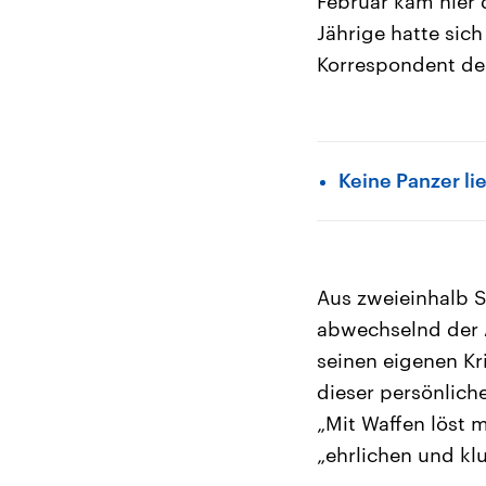
Februar kam hier
Jährige hatte sic
Korrespondent des
Keine Panzer li
Aus zweieinhalb 
abwechselnd der A
seinen eigenen Kr
dieser persönlich
„Mit Waffen löst 
„ehrlichen und kl