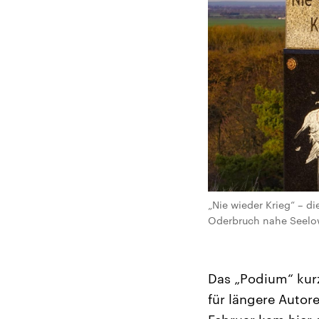
„Nie wieder Krieg“ – d
Oderbruch nahe Seelow (
Das „Podium“ kurz
für längere Autor