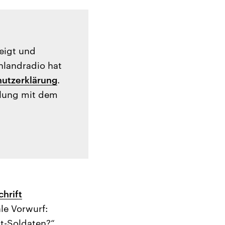
zeigt und
hlandradio hat
utzerklärung
.
tlung mit dem
chrift
ale Vorwurf:
t-Soldaten?“.