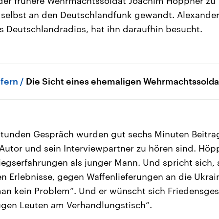
 der frühere Wehrmachtssoldat Joachim Höppner zu 
h selbst an den Deutschlandfunk gewandt. Alexander
 Deutschlandradios, hat ihn daraufhin besucht.
efern
Die Sicht eines ehemaligen Wehrmachtssold
Stunden Gespräch wurden gut sechs Minuten Beitrag
utor und sein Interviewpartner zu hören sind. Höp
iegserfahrungen als junger Mann. Und spricht sich, 
en Erlebnisse, gegen Waffenlieferungen an die Ukrain
man kein Problem“. Und er wünscht sich Friedensge
ugen Leuten am Verhandlungstisch“.