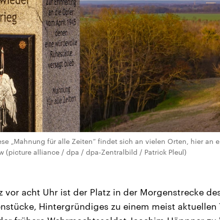
iese „Mahnung für alle Zeiten“ findet sich an vielen Orten, hier a
picture alliance / dpa / dpa-Zentralbild / Patrick Pleul)
 vor acht Uhr ist der Platz in der Morgenstrecke d
enstücke, Hintergründiges zu einem meist aktuellen