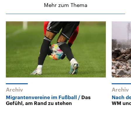
Mehr zum Thema
Archiv
Archiv
Migrantenvereine im Fußball
Das
Nach d
Gefühl, am Rand zu stehen
WM und