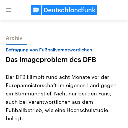
Close
menu
Archiv
Themen
Befragung von Fußballverantwortlichen
Das Imageproblem des DFB
Der DFB kämpft rund acht Monate vor der
Europameisterschaft im eigenen Land gegen
ein Stimmungstief. Nicht nur bei den Fans,
Landtagswahl Sachsen-Anhalt
USA
auch bei Verantwortlichen aus dem
2026
Aktuelle Beiträge, Analys
Alle Informationen
Fußballbetrieb, wie eine Hochschulstudie
Hintergründe
Sachsen-Anhalt wählt am 6.
Wirtschaftlich und militäri
belegt.
September 2026 einen neuen
gehören die Vereinigten S
Landtag. Seit 2021 wird das
den mächtigsten Ländern 
Bundesland von einer Koalition aus
mit großem Einfluss auf d