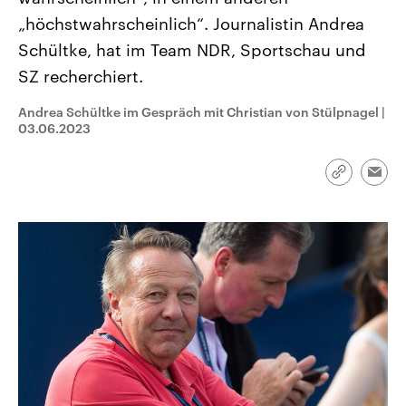
CDU, SPD und FDP regiert.-
aktuelle Weltgeschehen.
„höchstwahrscheinlich“. Journalistin Andrea
Umfragen, Prognosen,
Wahlprogramme, aktuelle Berichte
Schültke, hat im Team NDR, Sportschau und
Sendungen
Programm
Podcasts
und Hintergründe zu den Parteien
und Kandidaten der anstehenden
SZ recherchiert.
Wahl.
Audio-Archiv
Andrea Schültke im Gespräch mit Christian von Stülpnagel
|
03.06.2023
Link
Emai
kopieren/te