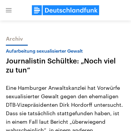
Close
menu
Archiv
Themen
Aufarbeitung sexualisierter Gewalt
Journalistin Schültke: „Noch viel
zu tun“
Eine Hamburger Anwaltskanzlei hat Vorwürfe
sexualisierter Gewalt gegen den ehemaligen
Landtagswahl Sachsen-Anhalt
USA
DTB-Vizepräsidenten Dirk Hordorff untersucht.
2026
Aktuelle Beiträge, Analys
Alle Informationen
Hintergründe
Dass sie tatsächlich stattgefunden haben, ist
Sachsen-Anhalt wählt am 6.
Wirtschaftlich und militäri
September 2026 einen neuen
gehören die Vereinigten S
in einem Fall laut Bericht „überwiegend
Landtag. Seit 2021 wird das
den mächtigsten Ländern 
wahrscheinlich“, in einem anderen
Bundesland von einer Koalition aus
mit großem Einfluss auf d