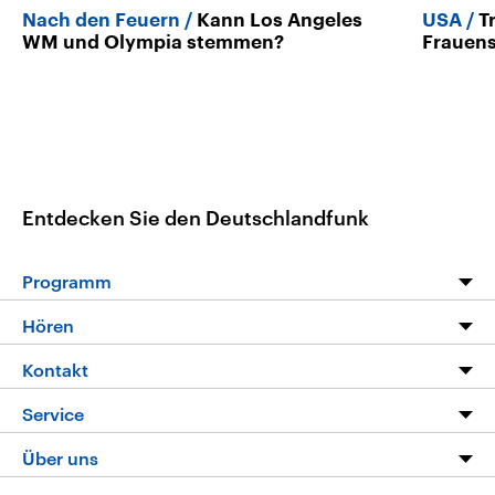
Nach den Feuern
Kann Los Angeles
USA
T
WM und Olympia stemmen?
Frauens
Entdecken Sie den Deutschlandfunk
Programm
Programm
Hören
Alle Sendungen
Livestream
Kontakt
Die Nachrichten
Audios
Hörerservice
Service
Nachrichtenleicht
Podcasts
Social Media
FAQ
Über uns
Neue Beiträge auf dlf.de
Deutschlandfunk App
Newsletter