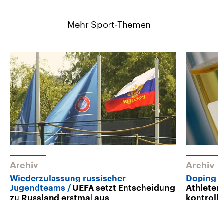
Mehr Sport-Themen
Archiv
Archiv
Wiederzulassung russischer
Doping 
Jugendteams
UEFA setzt Entscheidung
Athlete
zu Russland erstmal aus
kontrol