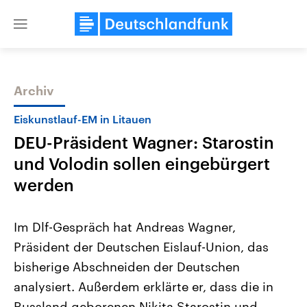
Close
menu
Archiv
Themen
Eiskunstlauf-EM in Litauen
DEU-Präsident Wagner: Starostin
und Volodin sollen eingebürgert
werden
Im Dlf-Gespräch hat Andreas Wagner,
Landtagswahl Sachsen-Anhalt
USA
Präsident der Deutschen Eislauf-Union, das
2026
Aktuelle Beiträge, Analys
Alle Informationen
Hintergründe
bisherige Abschneiden der Deutschen
Sachsen-Anhalt wählt am 6.
Wirtschaftlich und militäri
September 2026 einen neuen
gehören die Vereinigten S
analysiert. Außerdem erklärte er, dass die in
Landtag. Seit 2021 wird das
den mächtigsten Ländern 
Bundesland von einer Koalition aus
Russland geborenen Nikita Starostin und
mit großem Einfluss auf d