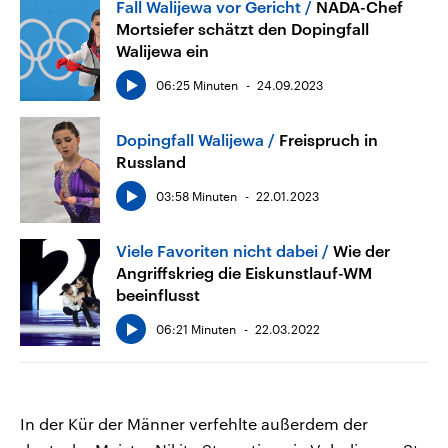
Fall Walijewa vor Gericht
NADA-Chef
Mortsiefer schätzt den Dopingfall
Walijewa ein
06:25 Minuten
24.09.2023
Dopingfall Walijewa
Freispruch in
Russland
03:58 Minuten
22.01.2023
Viele Favoriten nicht dabei
Wie der
Angriffskrieg die Eiskunstlauf-WM
beeinflusst
06:21 Minuten
22.03.2022
In der Kür der Männer verfehlte außerdem der