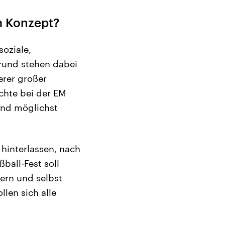
m Konzept?
soziale,
grund stehen dabei
erer großer
chte bei der EM
und möglichst
 hinterlassen, nach
ball-Fest soll
tern und selbst
len sich alle