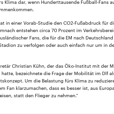
s Klima dar, wenn Hunderttausende Fußball-Fans a
sammenkommen.
hat in einer Vorab-Studie den CO2-Fußabdruck für d
emnach entstehen circa 70 Prozent im Verkehrsberei
ausländischer Fans, die für die EM nach Deutschla
Stadion zu verfolgen oder auch einfach nur um in 
etär Christian Kühn, der das Öko-Institut mit der 
 hatte, bezeichnete die Frage der Mobilität im Dlf a
itskonzept. Um die Belastung fürs Klima zu reduzier
m Fan klarzumachen, dass es besser ist, aus Europa
eisen, statt den Flieger zu nehmen.“