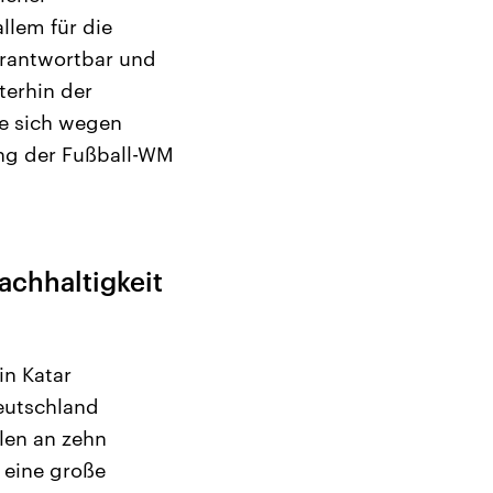
llem für die
erantwortbar und
terhin der
e sich wegen
ng der Fußball-WM
achhaltigkeit
in Katar
eutschland
len an zehn
 eine große