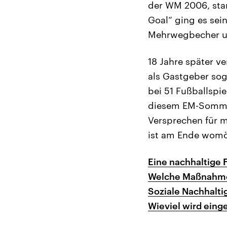
der WM 2006, sta
Goal“ ging es sei
Mehrwegbecher un
18 Jahre später v
als Gastgeber sog
bei 51 Fußballspi
diesem EM-Sommer
Versprechen für 
ist am Ende womö
Eine nachhaltige 
Welche Maßnahmen
Soziale Nachhalti
Wieviel wird eing