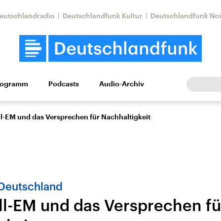
eutschlandradio
Deutschlandfunk Kultur
Deutschlandfunk No
rogramm
Podcasts
Audio-Archiv
Wirtschaft
Wissen
Kultur
Europa
Gesellschaf
l-EM und das Versprechen für Nachhaltigkeit
Deutschland
ll-EM und das Versprechen fü
Nahostkonflikt
Iran
le Beiträge,
Aktuelle Lage und
Aktuelle Lage und