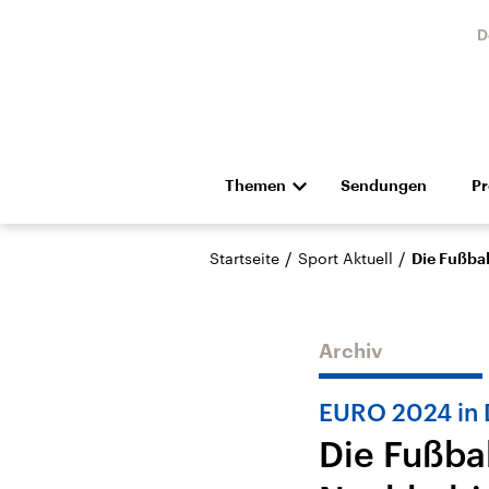
D
Themen
Sendungen
P
Die Nachrichten
Politik
/
/
Startseite
Sport Aktuell
Die Fußbal
Hörspiel und Feature
Musik
Archiv
EURO 2024 in 
Die Fußba
Landtagswahl Sachsen-
USA
Anhalt 2026
Aktuel