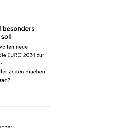
M besonders
soll
wollen neue
die EURO 2024 zur
-
ller Zeiten machen.
eren?
icher