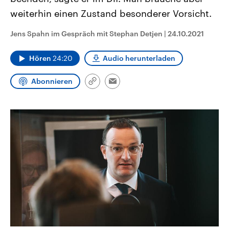
aktuelle Weltgeschehen.
Diese wird wie die Hisboll
weiterhin einen Zustand besonderer Vorsicht.
Libanon vom Iran unterstüt
Sendungen
Programm
Podcasts
Jens Spahn im Gespräch mit Stephan Detjen
|
24.10.2021
Audio-Archiv
Hören
24:20
Audio herunterladen
Abonnieren
Link
Email
kopieren/teilen