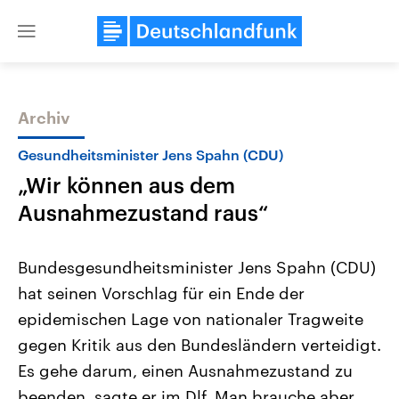
Close
menu
Archiv
Themen
Gesundheitsminister Jens Spahn (CDU)
„Wir können aus dem
Ausnahmezustand raus“
Bundesgesundheitsminister Jens Spahn (CDU)
hat seinen Vorschlag für ein Ende der
USA
Nahostkonflikt
epidemischen Lage von nationaler Tragweite
Aktuelle Beiträge, Analysen und
Aktuelle Lage und Hinter
Der Überfall der palästine
Hintergründe
gegen Kritik aus den Bundesländern verteidigt.
Wirtschaftlich und militärisch
Terrororganisation Hamas
gehören die Vereinigten Staaten zu
Oktober 2023 auf Israel ha
Es gehe darum, einen Ausnahmezustand zu
den mächtigsten Ländern der Erde,
Region wieder die Gewalt 
beenden, sagte er im Dlf. Man brauche aber
mit großem Einfluss auf das
Israel möchte die Hamas z