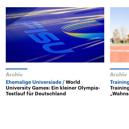
Archiv
Archiv
Ehemalige Universiade
World
Trainin
University Games: Ein kleiner Olympia-
Trainin
Testlauf für Deutschland
„Wahns