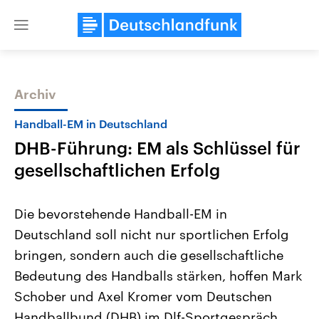
Close
menu
Archiv
Themen
Handball-EM in Deutschland
DHB-Führung: EM als Schlüssel für
gesellschaftlichen Erfolg
Die bevorstehende Handball-EM in
Deutschland soll nicht nur sportlichen Erfolg
Landtagswahl Sachsen-Anhalt
USA
bringen, sondern auch die gesellschaftliche
2026
Aktuelle Beiträge, Analys
Alle Informationen
Hintergründe
Bedeutung des Handballs stärken, hoffen Mark
Sachsen-Anhalt wählt am 6.
Wirtschaftlich und militäri
September 2026 einen neuen
gehören die Vereinigten S
Schober und Axel Kromer vom Deutschen
Landtag. Seit 2021 wird das
den mächtigsten Ländern 
Handballbund (DHB) im Dlf-Sportgespräch.
Bundesland von einer Koalition aus
mit großem Einfluss auf d