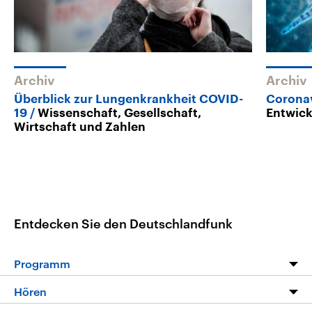
Archiv
Archiv
Überblick zur Lungenkrankheit COVID-
Corona
19
Wissenschaft, Gesellschaft,
Entwic
Wirtschaft und Zahlen
Entdecken Sie den Deutschlandfunk
Programm
Programm
Hören
Alle Sendungen