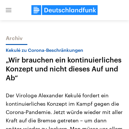
Close
menu
Archiv
Themen
Kekulé zu Corona-Beschränkungen
„Wir brauchen ein kontinuierliches
Konzept und nicht dieses Auf und
Ab“
Der Virologe Alexander Kekulé fordert ein
Landtagswahl Sachsen-Anhalt
USA
kontinuierliches Konzept im Kampf gegen die
2026
Aktuelle Beiträge, Analys
Alle Informationen
Hintergründe
Corona-Pandemie. Jetzt würde wieder mit aller
Sachsen-Anhalt wählt am 6.
Wirtschaftlich und militäri
September 2026 einen neuen
gehören die Vereinigten S
Kraft auf die Bremse getreten – um dann
Landtag. Seit 2021 wird das
den mächtigsten Ländern 
Bundesland von einer Koalition aus
später wieder zu lockern. Man müsse vor allem
mit großem Einfluss auf d