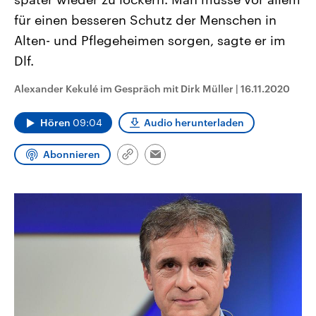
CDU, SPD und FDP regiert.-
aktuelle Weltgeschehen.
für einen besseren Schutz der Menschen in
Umfragen, Prognosen,
Wahlprogramme, aktuelle Berichte
Alten- und Pflegeheimen sorgen, sagte er im
Sendungen
Programm
Podcasts
und Hintergründe zu den Parteien
und Kandidaten der anstehenden
Dlf.
Wahl.
Audio-Archiv
Alexander Kekulé im Gespräch mit Dirk Müller
|
16.11.2020
Hören
09:04
Audio herunterladen
Abonnieren
Link
Email
kopieren/teilen