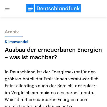
Close
menu
Archiv
Themen
Klimawandel
Ausbau der erneuerbaren Energien
– was ist machbar?
In Deutschland ist der Energiesektor für den
größten Anteil der Emissionen verantwortlich.
Landtagswahl Sachsen-Anhalt
USA
Er ist allerdings auch der Bereich, der zuletzt
2026
Aktuelle Beiträge, Analys
Alle Informationen
Hintergründe
im Vergleich am meisten einsparen konnte.
Sachsen-Anhalt wählt am 6.
Wirtschaftlich und militäri
September 2026 einen neuen
gehören die Vereinigten S
Was ist mit erneuerbaren Energien noch
Landtag. Seit 2021 wird das
den mächtigsten Ländern 
möglich – für mehr Klimaschutz?
Bundesland von einer Koalition aus
mit großem Einfluss auf d