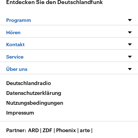
Entdecken Sie den Deutschlandfunk
Programm
Programm
Hören
Alle Sendungen
Livestream
Kontakt
Die Nachrichten
Audios
Hörerservice
Service
Nachrichtenleicht
Podcasts
Social Media
FAQ
Über uns
Neue Beiträge auf dlf.de
Deutschlandfunk App
Newsletter
Deutschlandradio
Themen-Schwerpunkte
Nachrichten App
Deutschlandradio
Veranstaltungen
Presse
Frequenzen
Datenschutzerklärung
Musikliste
Ausbildung und Karriere
Nutzungsbedingungen
RSS
Transparenz
Impressum
Korrekturen
Barrierefreiheit
Partner
ARD
|
ZDF
|
Phoenix
|
arte
|