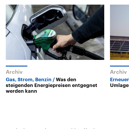
Archiv
Archiv
Gas, Strom, Benzin
Was den
Erneuer
steigenden Energiepreisen entgegnet
Umlage 
werden kann