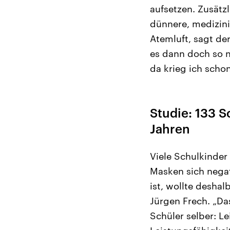
aufsetzen. Zusätz
dünnere, medizin
Atemluft, sagt der
es dann doch so n
da krieg ich schon
Studie: 133 S
Jahren
Viele Schulkinder
Masken sich negat
ist, wollte desha
Jürgen Frech. „Das
Schüler selber: Le