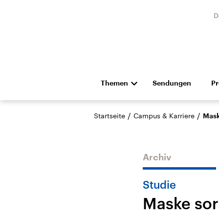
D
Themen
Sendungen
P
Die Nachrichten
Politik
/
/
Startseite
Campus & Karriere
Mask
Hörspiel und Feature
Musik
Archiv
Studie
Maske sor
USA
Nahos
Aktuelle Beiträge,
Aktue