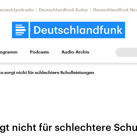
eutschlandradio
Deutschlandfunk Kultur
Deutschlandfunk No
rogramm
Podcasts
Audio-Archiv
Wirtschaft
Wissen
Kultur
Europa
Gesellschaf
e sorgt nicht für schlechtere Schulleistungen
gt nicht für schlechtere Schu
tkonflikt
Iran
Faktenchecks
In unseren Faktenc
lle Lage und
Aktuelle Lage und