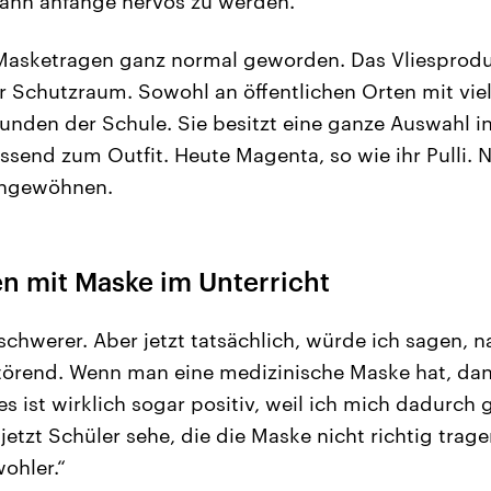
dann anfange nervös zu werden.“
s Masketragen ganz normal geworden. Das Vliespro
her Schutzraum. Sowohl an öffentlichen Orten mit vie
eunden der Schule. Sie besitzt eine ganze Auswahl i
assend zum Outfit. Heute Magenta, so wie ihr Pulli. 
eingewöhnen.
n mit Maske im Unterricht
chwerer. Aber jetzt tatsächlich, würde ich sagen, n
 störend. Wenn man eine medizinische Maske hat, dan
 ist wirklich sogar positiv, weil ich mich dadurch 
jetzt Schüler sehe, die die Maske nicht richtig trage
ohler.“