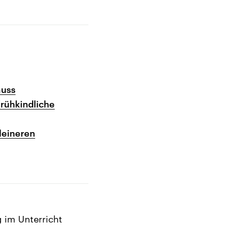
muss
rühkindliche
leineren
 im Unterricht