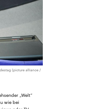
estag (picture alliance /
ehsender „Welt“
u wie bei