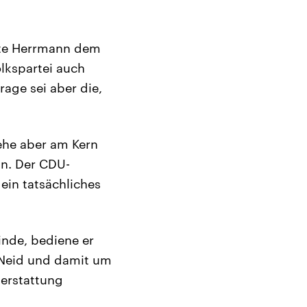
agte Herrmann dem
lkspartei auch
rage sei aber die,
ehe aber am Kern
in. Der CDU-
ein tatsächliches
inde, bediene er
 Neid und damit um
terstattung