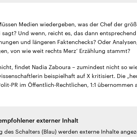
: Müssen Medien wiedergeben, was der Chef der grö
i sagt? Und wenn, reicht es, das dann entsprechen
dnungen und längeren Faktenchecks? Oder Analysen
igen, von wie weit rechts Merz‘ Erzählung stammt?
nicht, findet Nadia Zaboura – zumindest nicht so wi
senschaftlerin beispielhaft auf X kritisiert. Die „h
lit-PR im Öffentlich-Rechtlichen, 1:1 übernommen a
empfohlener externer Inhalt
g des Schalters (Blau) werden externe Inhalte ange