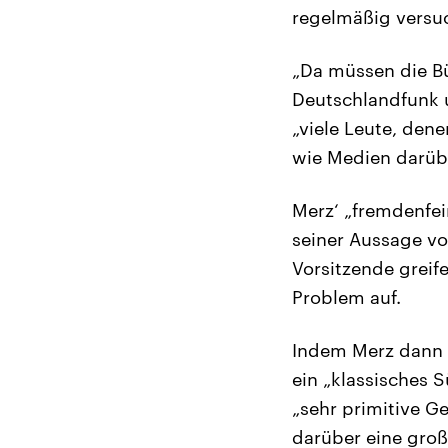
regelmäßig versuc
„Da müssen die Bü
Deutschlandfunk u
„viele Leute, dene
wie Medien darüb
Merz‘ „fremdenfei
seiner Aussage vo
Vorsitzende greif
Problem auf.
Indem Merz dann i
ein „klassisches 
„sehr primitive G
darüber eine große