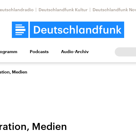
eutschlandradio
Deutschlandfunk Kultur
Deutschlandfunk No
rogramm
Podcasts
Audio-Archiv
Wirtschaft
Wissen
Kultur
Europa
Gesellschaf
ation, Medien
ration, Medien
Nahostkonflikt
Iran
le Beiträge,
Aktuelle Lage und
Aktuelle Lage und