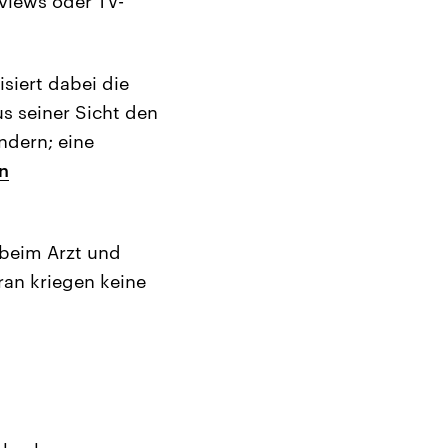
views oder TV-
siert dabei die
s seiner Sicht den
ndern; eine
n
 beim Arzt und
an kriegen keine