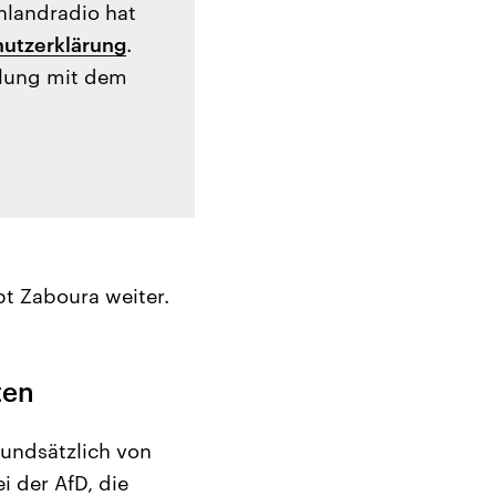
hlandradio hat
utzerklärung
.
tlung mit dem
t Zaboura weiter.
ten
rundsätzlich von
ei der AfD, die