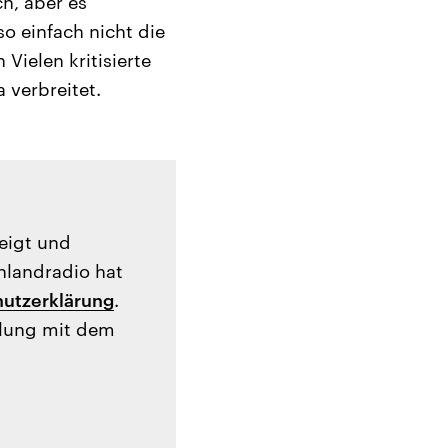
h, aber es
so einfach nicht die
Vielen kritisierte
a verbreitet.
zeigt und
hlandradio hat
utzerklärung
.
tlung mit dem