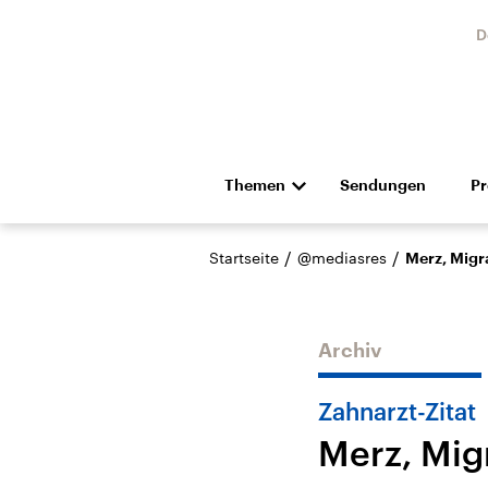
D
Themen
Sendungen
P
Die Nachrichten
Politik
/
/
Startseite
@mediasres
Merz, Migr
Hörspiel und Feature
Musik
Archiv
Zahnarzt-Zitat
Merz, Mig
Landtagswahl Sachsen-
USA
Anhalt 2026
Aktuel