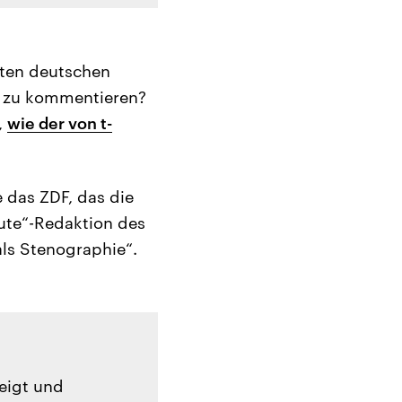
ßten deutschen
d zu kommentieren?
,
wie der von t-
e das ZDF, das die
eute“-Redaktion des
ls Stenographie“.
zeigt und