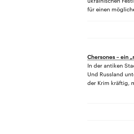
ukrainischen Festl
für einen mögliche
Chersones – ein „
In der antiken St
Und Russland unte
der Krim kräftig, 