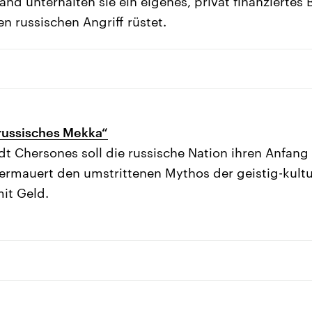
and unterhalten sie ein eigenes, privat finanziertes B
n russischen Angriff rüstet.
russisches Mekka“
adt Chersones soll die russische Nation ihren Anf
rmauert den umstrittenen Mythos der geistig-kultu
mit Geld.