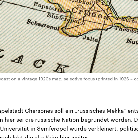
oast on a vintage 1920s map, selective focus (printed in 1926 – c
mpelstadt Chersones soll ein „russisches Mekka“ ent
n hier sei die russische Nation begründet worden. Di
Universität in Semferopol wurde verkleinert, politis
ch lebt die alte Krim hier weiter.