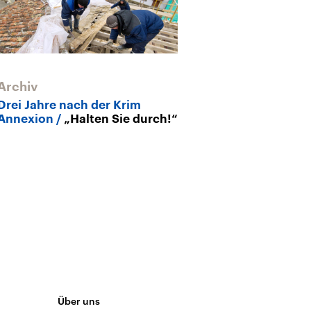
Archiv
Archiv
Drei Jahre nach der Krim
Fünf Korrespo
Annexion
„Halten Sie durch!“
Moskau
Drei
Pappkafka
Über uns