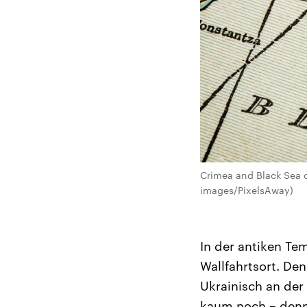
Crimea and Black Sea c
images/PixelsAway)
In der antiken Te
Wallfahrtsort. Den
Ukrainisch an der 
kaum noch – denno