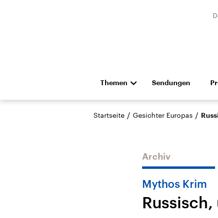
D
Themen
Sendungen
P
Die Nachrichten
Politik
/
/
Startseite
Gesichter Europas
Russi
Hörspiel und Feature
Musik
Archiv
Mythos Krim
Russisch, 
Landtagswahl Sachsen-
USA
Anhalt 2026
Aktuel