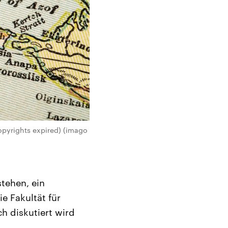
opyrights expired) (imago
stehen, ein
e Fakultät für
ch diskutiert wird