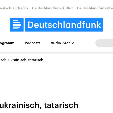
eutschlandradio
Deutschlandfunk Kultur
Deutschlandfunk No
rogramm
Podcasts
Audio-Archiv
Wirtschaft
Wissen
Kultur
Europa
Gesellschaf
sch, ukrainisch, tatarisch
ukrainisch, tatarisch
Nahostkonflikt
Iran
le Beiträge,
Aktuelle Lage und
Aktuelle Lage und