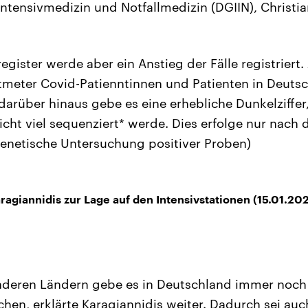
 Intensivmedizin und Notfallmedizin (DGIIN), Christi
egister werde aber ein Anstieg der Fälle registriert. 
atmeter Covid-Patienntinnen und Patienten in Deuts
darüber hinaus gebe es eine erhebliche Dunkelziffer,
cht viel sequenziert* werde. Dies erfolge nur nach 
 genetische Untersuchung positiver Proben)
ragiannidis zur Lage auf den Intensivstationen (15.01.20
nderen Ländern gebe es in Deutschland immer noch 
en, erklärte Karagiannidis weiter. Dadurch sei auc