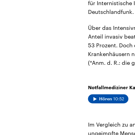
für Internistische
Deutschlandfunk.
Über das Intensivr
Anteil invasiv be
53 Prozent. Doch 
Krankenhäusern ni
(*Anm. d. R.: die
Notfallmediziner Ka
10:52
Hören
Im Vergleich zu a
ungeimpfte Mensch