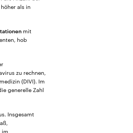
höher als in
stationen
mit
ienten, hob
er
avirus zu rechnen,
medizin (DIVI). Im
die generelle Zahl
us. Insgesamt
aß,
, im