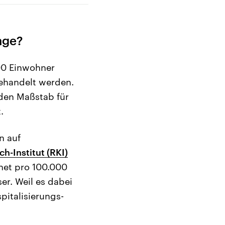
age?
00 Einwohner
ehandelt werden.
den Maßstab für
.
n auf
h-Institut (RKI)
net pro 100.000
r. Weil es dabei
pitalisierungs-