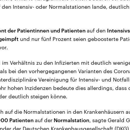
 den Intensiv- oder Normalstationen lande, deutlich 
ent der Patientinnen und Patienten
auf den
Intensiv
geimpft
und nur fünf Prozent seien geboosterte Pat
vor.
im Verhältnis zu den Infizierten mit deutlich wenig
 als bei den vorhergegangenen Varianten des Coron
terdisziplinäre Vereinigung für Intensiv- und Notfall
ehr hohen Inzidenzen bedeute dies allerdings, dass 
der deutlich steigen könne.
ch auf die Normalstationen in den Krankenhäusern a
000 Patienten
auf der
Normalstation
, sagte Gerald G
nder der Deutschen Krankenhausgesellschaft (DKG)