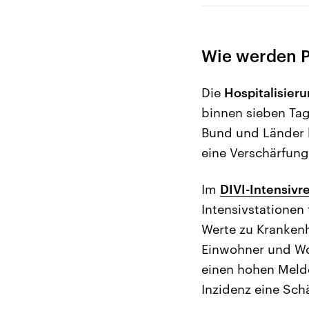
Wie werden Pa
Die
Hospitalisier
binnen sieben Ta
Bund und Länder 
eine Verschärfun
Im
DIVI-Intensivr
Intensivstationen
Werte zu Kranken
Einwohner und Wo
einen hohen Melde
Inzidenz eine Sch