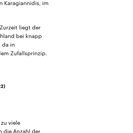
an Karagiannidis, im
Zurzeit liegt der
chland bei knapp
 da in
dem Zufallsprinzip.
22)
zu viele
h die Anzahl der