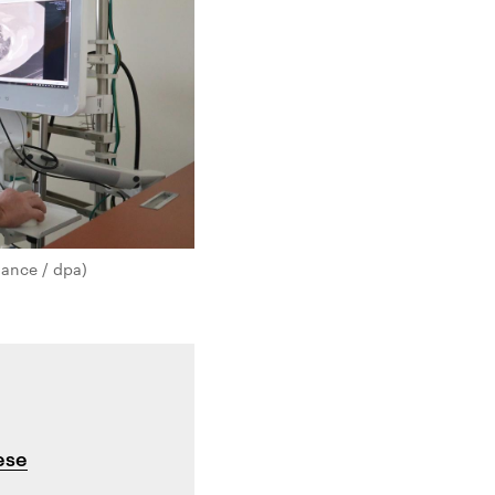
iance / dpa)
ese