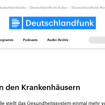
eutschlandradio
Deutschlandfunk Kultur
Deutschlandfunk No
rogramm
Podcasts
Audio-Archiv
Wirtschaft
Wissen
Kultur
Europa
Gesellschaf
e
in den Krankenhäusern
tkonflikt
Iran
Faktenchecks
In unseren Faktenc
lle Lage und
Aktuelle Lage und
le stellt das Gesundheitssystem einmal mehr v