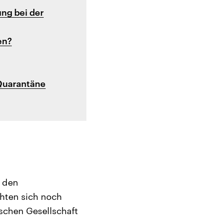
ng bei der
en?
 Quarantäne
f den
hten sich noch
schen Gesellschaft