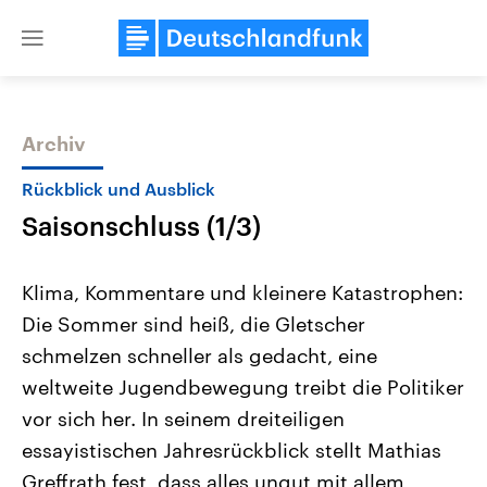
Close
menu
Archiv
Themen
Rückblick und Ausblick
Saisonschluss (1/3)
Klima, Kommentare und kleinere Katastrophen:
Die Sommer sind heiß, die Gletscher
schmelzen schneller als gedacht, eine
Landtagswahl Sachsen-Anhalt
USA
weltweite Jugendbewegung treibt die Politiker
2026
Aktuelle Beiträge, Analys
Alle Informationen
vor sich her. In seinem dreiteiligen
Hintergründe
Sachsen-Anhalt wählt am 6.
Wirtschaftlich und militäri
essayistischen Jahresrückblick stellt Mathias
September 2026 einen neuen
gehören die Vereinigten S
Landtag. Seit 2021 wird das
den mächtigsten Ländern 
Greffrath fest, dass alles ungut mit allem
Bundesland von einer Koalition aus
mit großem Einfluss auf d