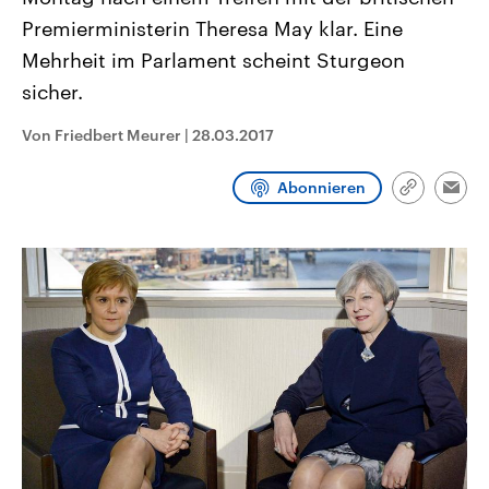
CDU, SPD und FDP regiert.-
aktuelle Weltgeschehen.
Premierministerin Theresa May klar. Eine
Umfragen, Prognosen,
Wahlprogramme, aktuelle Berichte
Mehrheit im Parlament scheint Sturgeon
Sendungen
Programm
Podcasts
und Hintergründe zu den Parteien
und Kandidaten der anstehenden
sicher.
Wahl.
Audio-Archiv
Von Friedbert Meurer
|
28.03.2017
Abonnieren
Link
Emai
kopieren/te