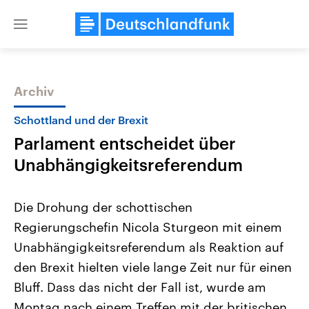
Close
menu
Archiv
Themen
Schottland und der Brexit
Parlament entscheidet über
Unabhängigkeitsreferendum
Die Drohung der schottischen
Regierungschefin Nicola Sturgeon mit einem
Landtagswahl Sachsen-Anhalt
USA
Unabhängigkeitsreferendum als Reaktion auf
2026
Aktuelle Beiträge, Analys
Alle Informationen
Hintergründe
den Brexit hielten viele lange Zeit nur für einen
Sachsen-Anhalt wählt am 6.
Wirtschaftlich und militäri
September 2026 einen neuen
gehören die Vereinigten S
Bluff. Dass das nicht der Fall ist, wurde am
Landtag. Seit 2021 wird das
den mächtigsten Ländern 
Montag nach einem Treffen mit der britischen
Bundesland von einer Koalition aus
mit großem Einfluss auf d