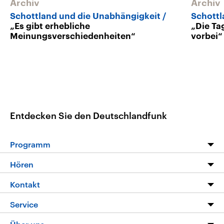
Archiv
Archiv
Schottland und die Unabhängigkeit
Schottl
„Es gibt erhebliche
„Die Ta
Meinungsverschiedenheiten“
vorbei“
Entdecken Sie den Deutschlandfunk
Programm
Programm
Hören
Alle Sendungen
Livestream
Kontakt
Die Nachrichten
Audios
Hörerservice
Service
Nachrichtenleicht
Podcasts
Social Media
FAQ