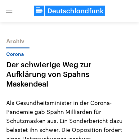
Close
menu
Archiv
Themen
Corona
Der schwierige Weg zur
Aufklärung von Spahns
Maskendeal
Als Gesundheitsminister in der Corona-
USA
Nahostkonflikt
Pandemie gab Spahn Milliarden für
Aktuelle Beiträge, Analysen und
Aktuelle Lage und Hinter
Der Überfall der palästine
Hintergründe
Schutzmasken aus. Ein Sonderbericht dazu
Wirtschaftlich und militärisch
Terrororganisation Hamas
gehören die Vereinigten Staaten zu
Oktober 2023 auf Israel ha
belastet ihn schwer. Die Opposition fordert
den mächtigsten Ländern der Erde,
Region wieder die Gewalt 
mit großem Einfluss auf das
einen Untersuchungsausschuss.
Israel möchte die Hamas z