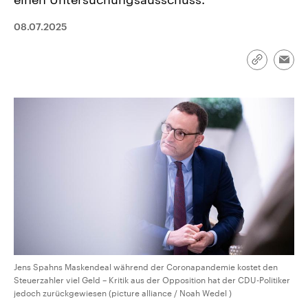
aktuelle Weltgeschehen.
Diese wird wie die Hisboll
Libanon vom Iran unterstüt
08.07.2025
Sendungen
Programm
Podcasts
Link
Emai
Audio-Archiv
kopieren/te
Jens Spahns Maskendeal während der Coronapandemie kostet den
Steuerzahler viel Geld – Kritik aus der Opposition hat der CDU-Politiker
jedoch zurückgewiesen (picture alliance / Noah Wedel )