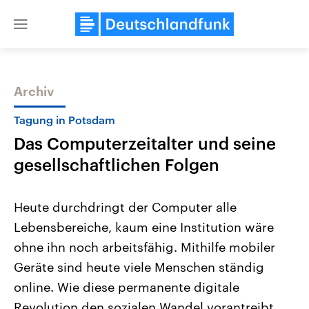
Close
menu
Archiv
Themen
Tagung in Potsdam
Das Computerzeitalter und seine
gesellschaftlichen Folgen
Heute durchdringt der Computer alle
Lebensbereiche, kaum eine Institution wäre
Landtagswahl Sachsen-Anhalt
USA
ohne ihn noch arbeitsfähig. Mithilfe mobiler
2026
Aktuelle Beiträge, Analys
Alle Informationen
Hintergründe
Geräte sind heute viele Menschen ständig
Sachsen-Anhalt wählt am 6.
Wirtschaftlich und militäri
September 2026 einen neuen
gehören die Vereinigten S
online. Wie diese permanente digitale
Landtag. Seit 2021 wird das
den mächtigsten Ländern 
Revolution den sozialen Wandel vorantreibt,
Bundesland von einer Koalition aus
mit großem Einfluss auf d