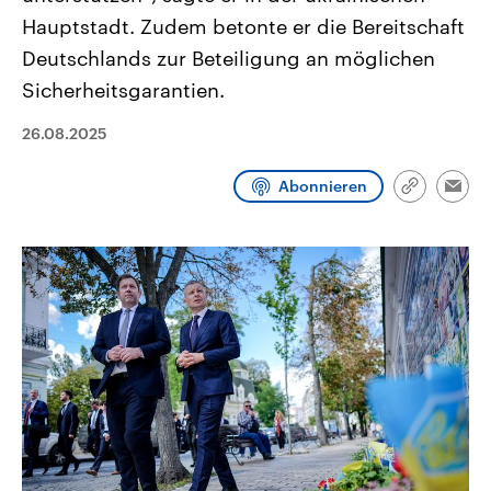
CDU, SPD und FDP regiert.-
aktuelle Weltgeschehen.
Hauptstadt. Zudem betonte er die Bereitschaft
Umfragen, Prognosen,
Wahlprogramme, aktuelle Berichte
Deutschlands zur Beteiligung an möglichen
Sendungen
Programm
Podcasts
und Hintergründe zu den Parteien
und Kandidaten der anstehenden
Sicherheitsgarantien.
Wahl.
Audio-Archiv
26.08.2025
Abonnieren
Link
Emai
kopieren/te