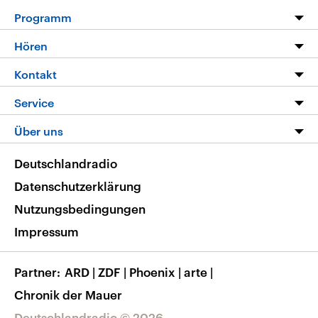
Programm
Programm
Hören
Alle Sendungen
Livestream
Kontakt
Die Nachrichten
Audios
Hörerservice
Service
Nachrichtenleicht
Podcasts
Social Media
FAQ
Über uns
Neue Beiträge auf dlf.de
Deutschlandfunk App
Newsletter
Deutschlandradio
Themen-Schwerpunkte
Nachrichten App
Deutschlandradio
Veranstaltungen
Presse
Frequenzen
Datenschutzerklärung
Musikliste
Ausbildung und Karriere
Nutzungsbedingungen
RSS
Transparenz
Impressum
Korrekturen
Barrierefreiheit
Partner
ARD
|
ZDF
|
Phoenix
|
arte
|
Chronik der Mauer
Deutschlandradio © 2026