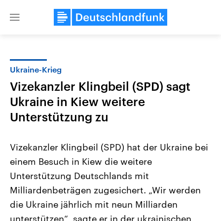
Close
menu
Ukraine-Krieg
Themen
Vizekanzler Klingbeil (SPD) sagt
Ukraine in Kiew weitere
Unterstützung zu
Vizekanzler Klingbeil (SPD) hat der Ukraine bei
einem Besuch in Kiew die weitere
Landtagswahl Sachsen-Anhalt
USA
Unterstützung Deutschlands mit
2026
Aktuelle Beiträge, Analys
Alle Informationen
Milliardenbeträgen zugesichert. „Wir werden
Hintergründe
Sachsen-Anhalt wählt am 6.
Wirtschaftlich und militäri
die Ukraine jährlich mit neun Milliarden
September 2026 einen neuen
gehören die Vereinigten S
Landtag. Seit 2021 wird das
den mächtigsten Ländern 
unterstützen“, sagte er in der ukrainischen
Bundesland von einer Koalition aus
mit großem Einfluss auf d