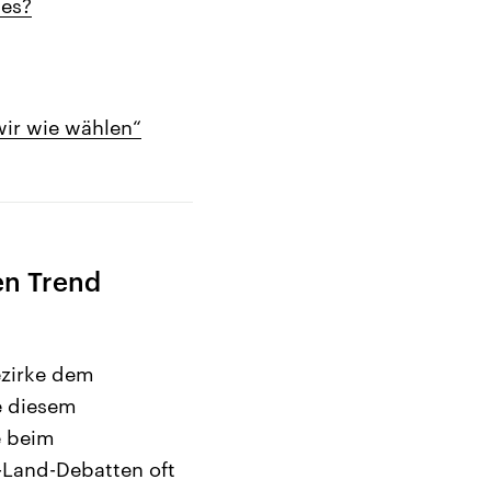
 es?
wir wie wählen“
en Trend
ezirke dem
e diesem
e beim
t-Land-Debatten oft