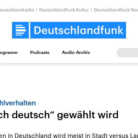
eutschlandradio
Deutschlandfunk Kultur
Deutschlandfunk No
rogramm
Podcasts
Audio-Archiv
Wirtschaft
Wissen
Kultur
Europa
Gesellschaf
hlverhalten
ch deutsch“ gewählt wird
Nahostkonflikt
Iran
le Beiträge,
Aktuelle Lage und
Aktuelle Lage und
n in Deutschland wird meist in Stadt versus Lan