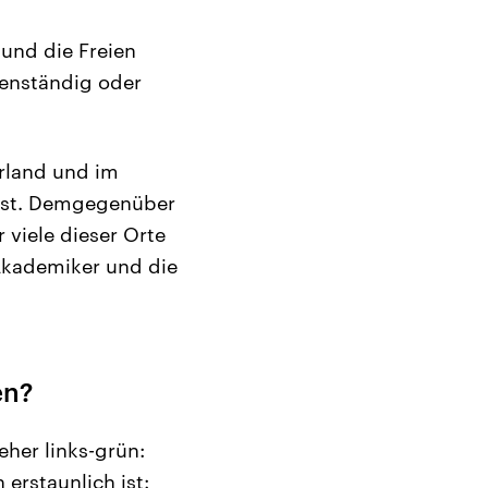
und die Freien
denständig oder
arland und im
t ist. Demgegenüber
r viele dieser Orte
 Akademiker und die
en?
eher links-grün:
rstaunlich ist: