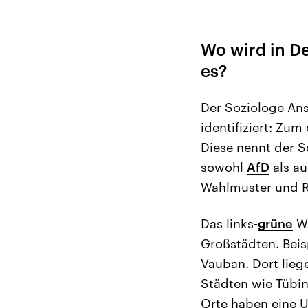
Wo wird in D
es?
Der Soziologe An
identifiziert: Zu
Diese nennt der S
sowohl
AfD
als a
Wahlmuster und R
Das links-
grüne
Wa
Großstädten. Beisp
Vauban. Dort liege
Städten wie Tübin
Orte haben eine U