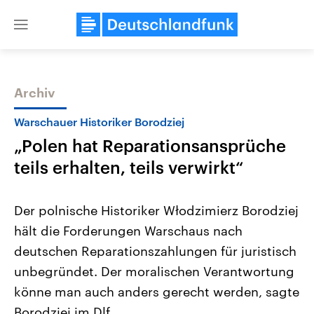
Close
menu
Archiv
Themen
Warschauer Historiker Borodziej
„Polen hat Reparationsansprüche
teils erhalten, teils verwirkt“
Der polnische Historiker Włodzimierz Borodziej
hält die Forderungen Warschaus nach
Landtagswahl Sachsen-Anhalt
USA
deutschen Reparationszahlungen für juristisch
2026
Aktuelle Beiträge, Analys
Alle Informationen
Hintergründe
unbegründet. Der moralischen Verantwortung
Sachsen-Anhalt wählt am 6.
Wirtschaftlich und militäri
September 2026 einen neuen
gehören die Vereinigten S
könne man auch anders gerecht werden, sagte
Landtag. Seit 2021 wird das
den mächtigsten Ländern 
Borodziej im Dlf.
Bundesland von einer Koalition aus
mit großem Einfluss auf d