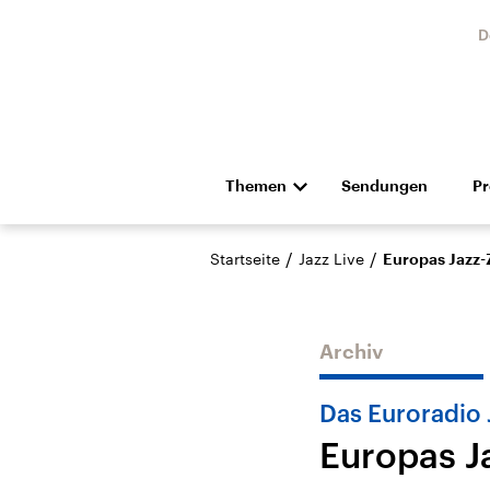
D
Themen
Sendungen
P
Die Nachrichten
Politik
/
/
Startseite
Jazz Live
Europas Jazz-
Hörspiel und Feature
Musik
Archiv
Das Euroradio
Europas J
Landtagswahl Sachsen-
USA
Anhalt 2026
Aktuel