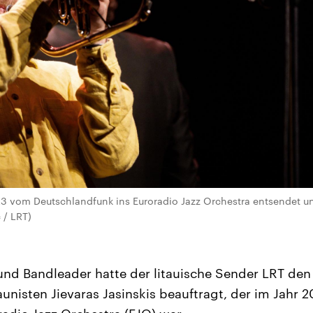
3 vom Deutschlandfunk ins Euroradio Jazz Orchestra entsendet und
 / LRT)
nd Bandleader hatte der litauische Sender LRT den 
isten Jievaras Jasinskis beauftragt, der im Jahr 2