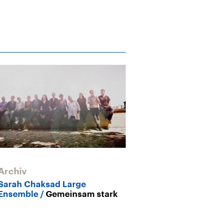
Archiv
Archiv
Sarah Chaksad Large
Das Kahil El’Z
Ensemble
Gemeinsam stark
beim Enjoy Jaz
Rituale und K