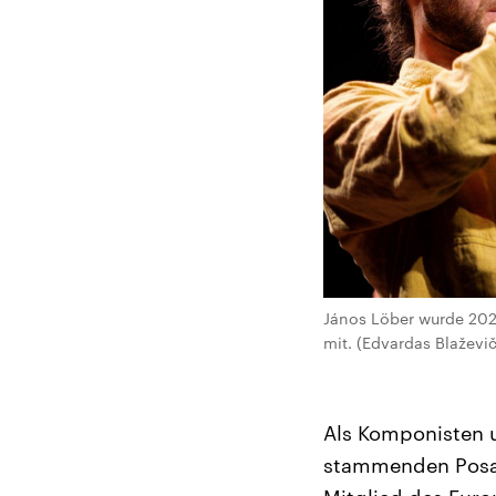
János Löber wurde 202
mit. (Edvardas Blaževič
Als Komponisten u
stammenden Posaun