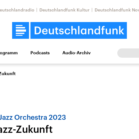
eutschlandradio
Deutschlandfunk Kultur
Deutschlandfunk No
rogramm
Podcasts
Audio-Archiv
Wirtschaft
Wissen
Kultur
Europa
Gesellschaf
Zukunft
 Jazz Orchestra 2023
azz-Zukunft
Nahostkonflikt
Iran
le Beiträge,
Aktuelle Lage und
Aktuelle Lage und