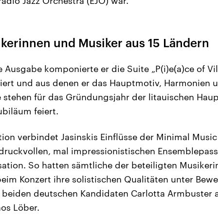
radio Jazz Orchestra (EJO) war.
ikerinnen und Musiker aus 15 Ländern
e Ausgabe komponierte er die Suite „P(i)e(a)ce of Vil
asiert und aus denen er das Hauptmotiv, Harmonien
ie stehen für das Gründungsjahr der litauischen Haup
ubiläum feiert.
tion verbindet Jasinskis Einflüsse der Minimal Musi
druckvollen, mal impressionistischen Ensemblepass
ation. So hatten sämtliche der beteiligten Musiker
eim Konzert ihre solistischen Qualitäten unter Bewei
e beiden deutschen Kandidaten Carlotta Armbuster 
os Löber.