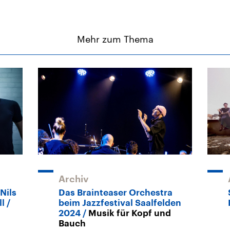
Mehr zum Thema
Archiv
Nils
Das Brainteaser Orchestra
l
beim Jazzfestival Saalfelden
2024
Musik für Kopf und
Bauch