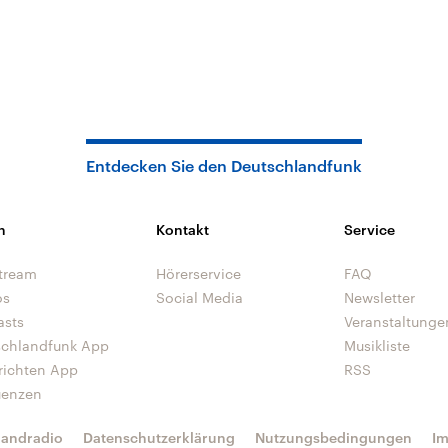
Entdecken Sie den Deutschlandfunk
n
Kontakt
Service
tream
Hörerservice
FAQ
os
Social Media
Newsletter
asts
Veranstaltunge
schlandfunk App
Musikliste
richten App
RSS
uenzen
landradio
Datenschutzerklärung
Nutzungsbedingungen
I