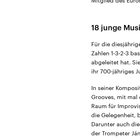
Mitglied des Euro
18 junge Mus
Für die diesjährig
Zahlen 1-3-2-3 b
abgeleitet hat. S
ihr 700-jähriges J
In seiner Komposi
Grooves, mit mal 
Raum für Improvis
die Gelegenheit, b
Darunter auch di
der Trompeter Ján