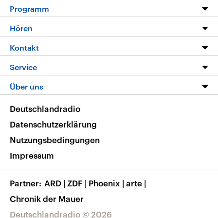
Programm
Programm
Hören
Alle Sendungen
Livestream
Kontakt
Die Nachrichten
Audios
Hörerservice
Service
Nachrichtenleicht
Podcasts
Social Media
FAQ
Über uns
Neue Beiträge auf dlf.de
Deutschlandfunk App
Newsletter
Deutschlandradio
Themen-Schwerpunkte
Nachrichten App
Deutschlandradio
Veranstaltungen
Presse
Frequenzen
Datenschutzerklärung
Musikliste
Ausbildung und Karriere
Nutzungsbedingungen
RSS
Transparenz
Impressum
Korrekturen
Barrierefreiheit
Partner
ARD
|
ZDF
|
Phoenix
|
arte
|
Chronik der Mauer
Deutschlandradio © 2026