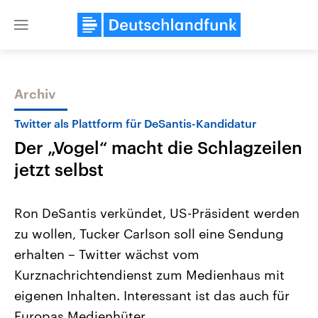
Close
menu
Archiv
Themen
Twitter als Plattform für DeSantis-Kandidatur
Der „Vogel“ macht die Schlagzeilen
jetzt selbst
Ron DeSantis verkündet, US-Präsident werden
zu wollen, Tucker Carlson soll eine Sendung
Landtagswahl Sachsen-Anhalt
USA
erhalten – Twitter wächst vom
2026
Aktuelle Beiträge, Analys
Alle Informationen
Hintergründe
Kurznachrichtendienst zum Medienhaus mit
Sachsen-Anhalt wählt am 6.
Wirtschaftlich und militäri
September 2026 einen neuen
gehören die Vereinigten S
eigenen Inhalten. Interessant ist das auch für
Landtag. Seit 2021 wird das
den mächtigsten Ländern 
Europas Medienhüter.
Bundesland von einer Koalition aus
mit großem Einfluss auf d