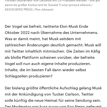
Floridas Gouverneur Ron DeSantis will US-Präsident werden – und gilt
damit als größer Konkurrent für Donald Trump (picture alliance /
ASSOCIATED PRESS / Ron Johnson)
Der Vogel sei befreit, twitterte Elon Musk Ende
Oktober 2022 nach Übernahme des Unternehmens.
Was er damit meint, hat Musk seitdem mit
zahlreichen Änderungen deutlich gemacht: Musk will
mit Twitter inhaltlich mitmischen. Die Zeiten im Käfig
als bloße Plattform scheinen vorüber, der befreite
Vogel soll nun auch eigene Inhalte produzieren.
Inhalte, die im besten Fall dann wieder selbst
Schlagzeilen produzieren?
Der bislang größte öffentliche Aufschlag gelang Musk
mit der Ankündigung von Tucker Carlson, Twitter
solle künftig die neue Heimat für seine Sendung sein.
Der Moderator war kurz zuvor von Fox News gefeuert