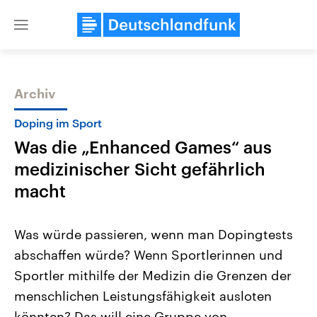
Close
menu
Archiv
Themen
Doping im Sport
Was die „Enhanced Games“ aus
medizinischer Sicht gefährlich
macht
Was würde passieren, wenn man Dopingtests
Landtagswahl Sachsen-Anhalt
USA
abschaffen würde? Wenn Sportlerinnen und
2026
Aktuelle Beiträge, Analys
Alle Informationen
Hintergründe
Sportler mithilfe der Medizin die Grenzen der
Sachsen-Anhalt wählt am 6.
Wirtschaftlich und militäri
September 2026 einen neuen
gehören die Vereinigten S
menschlichen Leistungsfähigkeit ausloten
Landtag. Seit 2021 wird das
den mächtigsten Ländern 
Bundesland von einer Koalition aus
könnten? Das will eine Gruppe von
mit großem Einfluss auf d