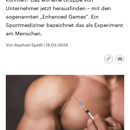
CDU, SPD und FDP regiert.-
aktuelle Weltgeschehen.
Unternehmer jetzt herausfinden – mit den
Umfragen, Prognosen,
Wahlprogramme, aktuelle Berichte
sogenannten „Enhanced Games“. Ein
Sendungen
Programm
Podcasts
und Hintergründe zu den Parteien
und Kandidaten der anstehenden
Sportmediziner bezeichnet das als Experiment
Wahl.
Audio-Archiv
am Menschen.
Von Raphael Späth
|
16.03.2024
Link
Emai
kopieren/te