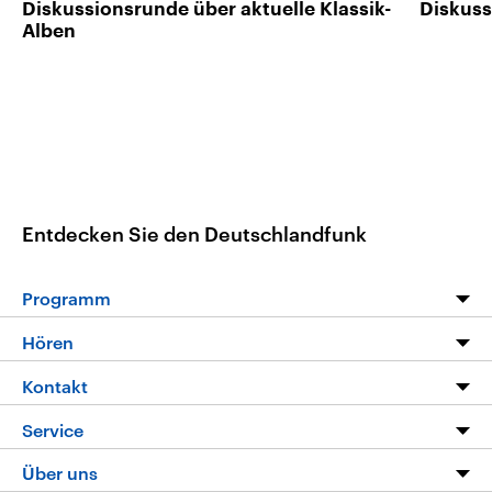
Diskussionsrunde über aktuelle Klassik-
Diskuss
Alben
Entdecken Sie den Deutschlandfunk
Programm
Programm
Hören
Alle Sendungen
Livestream
Kontakt
Die Nachrichten
Audios
Hörerservice
Service
Nachrichtenleicht
Podcasts
Social Media
FAQ
Über uns
Neue Beiträge auf dlf.de
Deutschlandfunk App