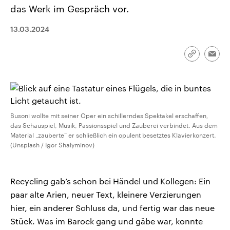
CDU, SPD und FDP regiert.-
aktuelle Weltgeschehen.
das Werk im Gespräch vor.
Umfragen, Prognosen,
Wahlprogramme, aktuelle Berichte
13.03.2024
Sendungen
Programm
Podcasts
und Hintergründe zu den Parteien
und Kandidaten der anstehenden
Wahl.
Audio-Archiv
Link
Emai
kopieren/te
Busoni wollte mit seiner Oper ein schillerndes Spektakel erschaffen,
das Schauspiel, Musik, Passionsspiel und Zauberei verbindet. Aus dem
Material „zauberte“ er schließlich ein opulent besetztes Klavierkonzert.
(Unsplash / Igor Shalyminov)
Recycling gab’s schon bei Händel und Kollegen: Ein
paar alte Arien, neuer Text, kleinere Verzierungen
hier, ein anderer Schluss da, und fertig war das neue
Stück. Was im Barock gang und gäbe war, konnte