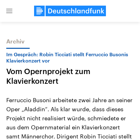
Close
menu
Archiv
Themen
Im Gespräch: Robin Ticciati stellt Ferruccio Busonis
Klavierkonzert vor
Vom Opernprojekt zum
Klavierkonzert
Ferruccio Busoni arbeitete zwei Jahre an seiner
Oper „Aladdin“. Als klar wurde, dass dieses
Landtagswahl Sachsen-Anhalt
USA
2026
Aktuelle Beiträge, Analys
Projekt nicht realisiert würde, schmiedete er
Alle Informationen
Hintergründe
Sachsen-Anhalt wählt am 6.
Wirtschaftlich und militäri
aus dem Opernmaterial ein Klavierkonzert
September 2026 einen neuen
gehören die Vereinigten S
Landtag. Seit 2021 wird das
den mächtigsten Ländern 
samt Männerchor. Dirigent Robin Ticciati stellt
Bundesland von einer Koalition aus
mit großem Einfluss auf d