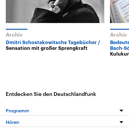
Archiv
Archiv
Dmitri Schostakowitschs Tagebücher
Bedeut
Sensation mit großer Sprengkraft
Bach-S
Kuluku
Entdecken Sie den Deutschlandfunk
Programm
Programm
Hören