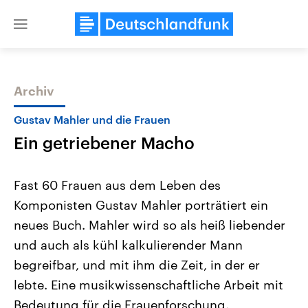
Close
menu
Archiv
Themen
Gustav Mahler und die Frauen
Ein getriebener Macho
Fast 60 Frauen aus dem Leben des
Komponisten Gustav Mahler porträtiert ein
neues Buch. Mahler wird so als heiß liebender
Landtagswahl Sachsen-Anhalt
USA
und auch als kühl kalkulierender Mann
2026
Aktuelle Beiträge, Analys
Alle Informationen
begreifbar, und mit ihm die Zeit, in der er
Hintergründe
Sachsen-Anhalt wählt am 6.
Wirtschaftlich und militäri
lebte. Eine musikwissenschaftliche Arbeit mit
September 2026 einen neuen
gehören die Vereinigten S
Landtag. Seit 2021 wird das
den mächtigsten Ländern 
Bedeutung für die Frauenforschung.
Bundesland von einer Koalition aus
mit großem Einfluss auf d