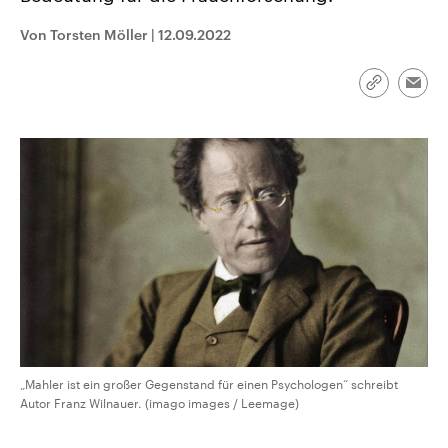
CDU, SPD und FDP regiert.-
aktuelle Weltgeschehen.
Umfragen, Prognosen,
Von Torsten Möller
|
12.09.2022
Wahlprogramme, aktuelle Berichte
Sendungen
Programm
Podcasts
und Hintergründe zu den Parteien
und Kandidaten der anstehenden
Link
Wahl.
Emai
kopieren/te
Audio-Archiv
„Mahler ist ein großer Gegenstand für einen Psychologen“ schreibt
Autor Franz Wilnauer. (imago images / Leemage)