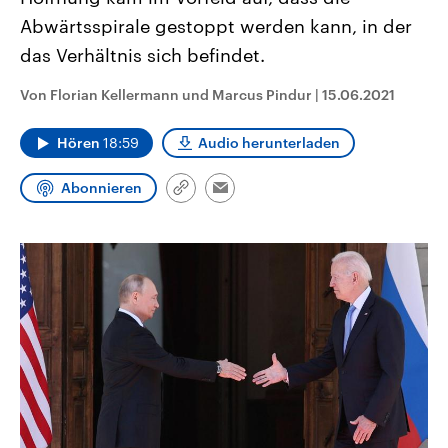
CDU, SPD und FDP regiert.-
aktuelle Weltgeschehen.
Abwärtsspirale gestoppt werden kann, in der
Umfragen, Prognosen,
Wahlprogramme, aktuelle Berichte
das Verhältnis sich befindet.
Sendungen
Programm
Podcasts
und Hintergründe zu den Parteien
und Kandidaten der anstehenden
Wahl.
Von Florian Kellermann und Marcus Pindur
|
15.06.2021
Audio-Archiv
Hören
18:59
Audio herunterladen
Abonnieren
Link
Email
kopieren/teilen