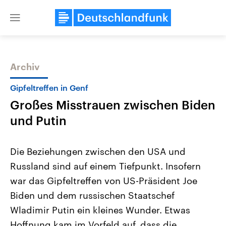
Close
menu
Archiv
Themen
Gipfeltreffen in Genf
Großes Misstrauen zwischen Biden
und Putin
Die Beziehungen zwischen den USA und
Russland sind auf einem Tiefpunkt. Insofern
Landtagswahl Sachsen-Anhalt
USA
war das Gipfeltreffen von US-Präsident Joe
2026
Aktuelle Beiträge, Analys
Alle Informationen
Hintergründe
Biden und dem russischen Staatschef
Sachsen-Anhalt wählt am 6.
Wirtschaftlich und militäri
September 2026 einen neuen
gehören die Vereinigten S
Wladimir Putin ein kleines Wunder. Etwas
Landtag. Seit 2021 wird das
den mächtigsten Ländern 
Hoffnung kam im Vorfeld auf, dass die
Bundesland von einer Koalition aus
mit großem Einfluss auf d