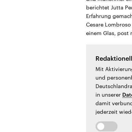
berichtet Jutta P
Erfahrung gemach
Cesare Lombroso a
einem Glas, post 
Redaktionel
Mit Aktivierun
und personenb
Deutschlandrad
in unserer
Dat
damit verbund
jederzeit wied