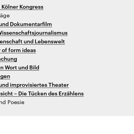
 Kölner Kongress
räge
 und Dokumentarfilm
Wissenschaftsjournalismus
ssenschaft und Lebenswelt
 of form ideas
schung
n Wort und Bild
ngen
und improvisiertes Theater
icht – Die Tücken des Erzählens
nd Poesie