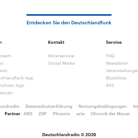
Entdecken Sie den Deutschlandfunk
n
Kontakt
Service
tream
Hörerservice
FAQ
os
Social Media
Newsletter
asts
Veranstaltunge
schlandfunk App
Musikliste
richten App
RSS
uenzen
landradio
Datenschutzerklärung
Nutzungsbedingungen
I
Partner
ARD
ZDF
Phoenix
arte
Chronik der Mauer
Deutschlandradio © 2026