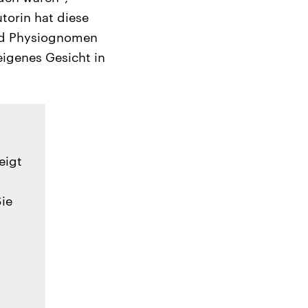
torin hat diese
und Physiognomen
eigenes Gesicht in
eigt
Sie