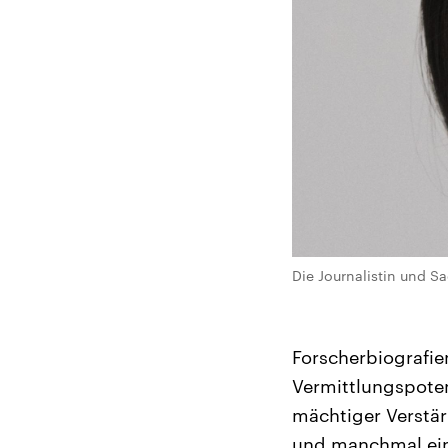
Die Journalistin und S
Forscherbiografie
Vermittlungspotenz
mächtiger Verstär
und manchmal eine