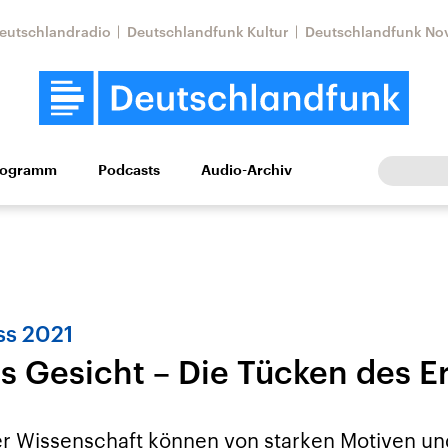
eutschlandradio
Deutschlandfunk Kultur
Deutschlandfunk No
rogramm
Podcasts
Audio-Archiv
Wirtschaft
Wissen
Kultur
Europa
Gesellschaf
ss 2021
 Gesicht – Die Tücken des E
Nahostkonflikt
Iran
le Beiträge,
Aktuelle Lage und
Aktuelle Lage und
 Wissenschaft können von starken Motiven un