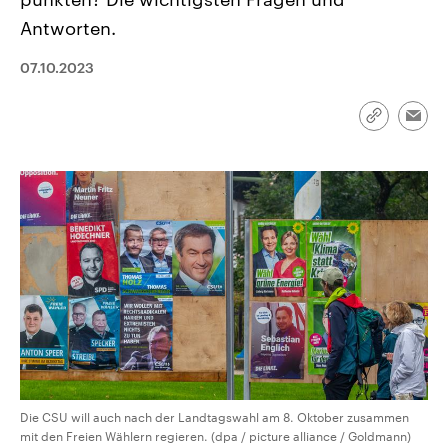
CDU, SPD und FDP regiert.-
aktuelle Weltgeschehen.
Antworten.
Umfragen, Prognosen,
Wahlprogramme, aktuelle Berichte
Sendungen
Programm
Podcasts
und Hintergründe zu den Parteien
07.10.2023
und Kandidaten der anstehenden
Wahl.
Audio-Archiv
Link
Emai
kopieren/te
Die CSU will auch nach der Landtagswahl am 8. Oktober zusammen
mit den Freien Wählern regieren. (dpa / picture alliance / Goldmann)