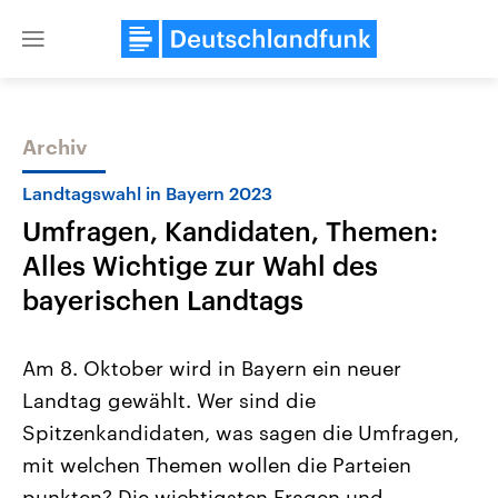
Close
menu
Archiv
Themen
Landtagswahl in Bayern 2023
Umfragen, Kandidaten, Themen:
Alles Wichtige zur Wahl des
bayerischen Landtags
Am 8. Oktober wird in Bayern ein neuer
Landtagswahl Sachsen-Anhalt
USA
Landtag gewählt. Wer sind die
2026
Aktuelle Beiträge, Analys
Alle Informationen
Hintergründe
Spitzenkandidaten, was sagen die Umfragen,
Sachsen-Anhalt wählt am 6.
Wirtschaftlich und militäri
September 2026 einen neuen
gehören die Vereinigten S
mit welchen Themen wollen die Parteien
Landtag. Seit 2021 wird das
den mächtigsten Ländern 
Bundesland von einer Koalition aus
punkten? Die wichtigsten Fragen und
mit großem Einfluss auf d