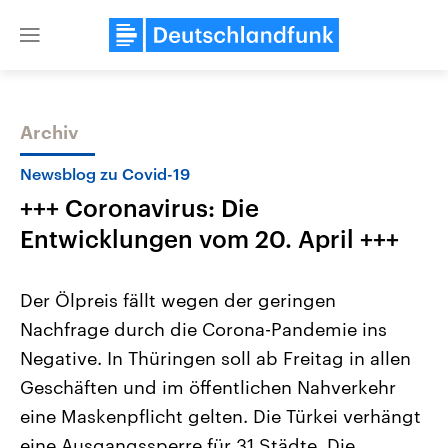
Close
menu
Archiv
Themen
Newsblog zu Covid-19
+++ Coronavirus: Die
Entwicklungen vom 20. April +++
Der Ölpreis fällt wegen der geringen
Nachfrage durch die Corona-Pandemie ins
Landtagswahl Sachsen-Anhalt
USA
Negative. In Thüringen soll ab Freitag in allen
2026
Aktuelle Beiträge, Analys
Alle Informationen
Hintergründe
Geschäften und im öffentlichen Nahverkehr
Sachsen-Anhalt wählt am 6.
Wirtschaftlich und militäri
September 2026 einen neuen
gehören die Vereinigten S
eine Maskenpflicht gelten. Die Türkei verhängt
Landtag. Seit 2021 wird das
den mächtigsten Ländern 
eine Ausgangssperre für 31 Städte. Die
Bundesland von einer Koalition aus
mit großem Einfluss auf d