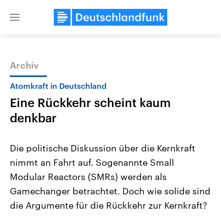
Close
menu
Archiv
Themen
Atomkraft in Deutschland
Eine Rückkehr scheint kaum
denkbar
Die politische Diskussion über die Kernkraft
nimmt an Fahrt auf. Sogenannte Small
Landtagswahl Sachsen-Anhalt
USA
Modular Reactors (SMRs) werden als
2026
Aktuelle Beiträge, Analys
Alle Informationen
Hintergründe
Gamechanger betrachtet. Doch wie solide sind
Sachsen-Anhalt wählt am 6.
Wirtschaftlich und militäri
September 2026 einen neuen
gehören die Vereinigten S
die Argumente für die Rückkehr zur Kernkraft?
Landtag. Seit 2021 wird das
den mächtigsten Ländern 
Bundesland von einer Koalition aus
mit großem Einfluss auf d