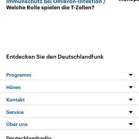
Immunschutz bei Omikron-Infektion
Welche Rolle spielen die T-Zellen?
Entdecken Sie den Deutschlandfunk
Programm
Programm
Hören
Alle Sendungen
Livestream
Kontakt
Die Nachrichten
Audios
Hörerservice
Service
Nachrichtenleicht
Podcasts
Social Media
FAQ
Über uns
Neue Beiträge auf dlf.de
Deutschlandfunk App
Newsletter
Deutschlandradio
Themen-Schwerpunkte
Nachrichten App
Deutschlandradio