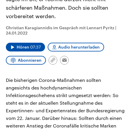
CDU, SPD und FDP regiert.-
aktuelle Weltgeschehen.
schärferen Maßnahmen. Doch sie sollten
Umfragen, Prognosen,
Wahlprogramme, aktuelle Berichte
vorbereitet werden.
Sendungen
Programm
Podcasts
und Hintergründe zu den Parteien
und Kandidaten der anstehenden
Wahl.
Christian Karagiannidis im Gespräch mit Lennart Pyritz
|
Audio-Archiv
24.01.2022
Hören
07:37
Audio herunterladen
Abonnieren
Link
Email
kopieren/teilen
Die bisherigen Corona-Maßnahmen sollten
angesichts des hochdynamischen
Infektionsgeschehens strikt umgesetzt werden: So
steht es in der aktuellen Stellungnahme des
Expertinnen- und Expertenrates der Bundesregierung
vom 22. Januar. Darüber hinaus: Sollten durch einen
weiteren Anstieg der Coronafälle kritische Marken