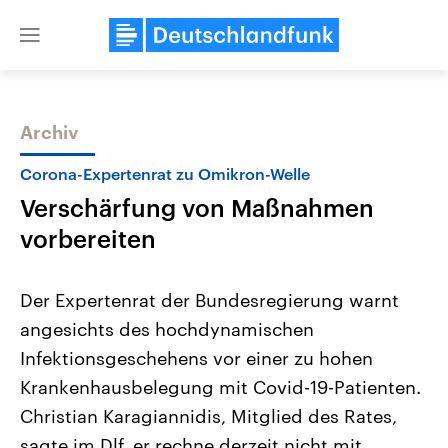
Close
menu
Archiv
Themen
Corona-Expertenrat zu Omikron-Welle
Verschärfung von Maßnahmen
vorbereiten
Der Expertenrat der Bundesregierung warnt
angesichts des hochdynamischen
Landtagswahl Sachsen-Anhalt
USA
Infektionsgeschehens vor einer zu hohen
2026
Aktuelle Beiträge, Analys
Alle Informationen
Hintergründe
Krankenhausbelegung mit Covid-19-Patienten.
Sachsen-Anhalt wählt am 6.
Wirtschaftlich und militäri
September 2026 einen neuen
gehören die Vereinigten S
Christian Karagiannidis, Mitglied des Rates,
Landtag. Seit 2021 wird das
den mächtigsten Ländern 
sagte im Dlf, er rechne derzeit nicht mit
Bundesland von einer Koalition aus
mit großem Einfluss auf d