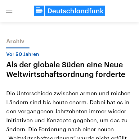
Close
menu
Archiv
Themen
Vor 50 Jahren
Als der globale Süden eine Neue
Weltwirtschaftsordnung forderte
Die Unterschiede zwischen armen und reichen
Ländern sind bis heute enorm. Dabei hat es in
Landtagswahl Sachsen-Anhalt
USA
den vergangenen Jahrzehnten immer wieder
2026
Aktuelle Beiträge, Analys
Alle Informationen
Hintergründe
Initiativen und Konzepte gegeben, um das zu
Sachsen-Anhalt wählt am 6.
Wirtschaftlich und militäri
September 2026 einen neuen
gehören die Vereinigten S
ändern. Die Forderung nach einer neuen
Landtag. Seit 2021 wird das
den mächtigsten Ländern 
„Weltwirtschaftsordnung“ wurde nicht erfüllt,
Bundesland von einer Koalition aus
mit großem Einfluss auf d