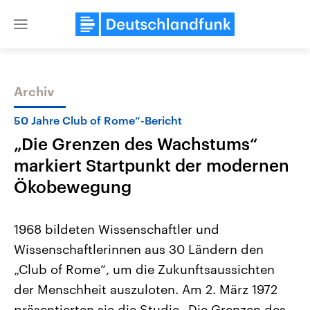
Close
menu
Archiv
Themen
50 Jahre Club of Rome“-Bericht
„Die Grenzen des Wachstums“
markiert Startpunkt der modernen
Ökobewegung
1968 bildeten Wissenschaftler und
Landtagswahl Sachsen-Anhalt
USA
Wissenschaftlerinnen aus 30 Ländern den
2026
Aktuelle Beiträge, Analys
Alle Informationen
Hintergründe
„Club of Rome“, um die Zukunftsaussichten
Sachsen-Anhalt wählt am 6.
Wirtschaftlich und militäri
September 2026 einen neuen
gehören die Vereinigten S
der Menschheit auszuloten. Am 2. März 1972
Landtag. Seit 2021 wird das
den mächtigsten Ländern 
Bundesland von einer Koalition aus
präsentierten sie die Studie „Die Grenzen des
mit großem Einfluss auf d