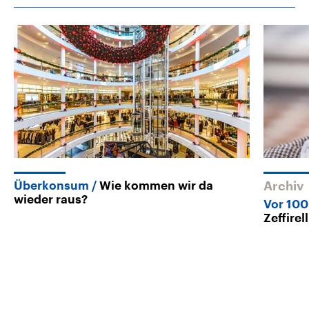
Überkonsum
Wie kommen wir da
Archiv
wieder raus?
Vor 100
Zeffirel