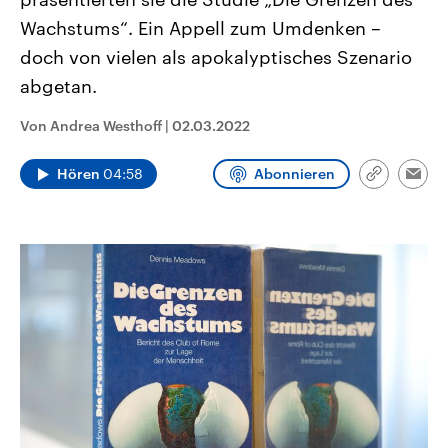
CDU, SPD und FDP regiert.-
aktuelle Weltgeschehen.
Wachstums“. Ein Appell zum Umdenken –
Umfragen, Prognosen,
Wahlprogramme, aktuelle Berichte
doch von vielen als apokalyptisches Szenario
Sendungen
Programm
Podcasts
und Hintergründe zu den Parteien
und Kandidaten der anstehenden
abgetan.
Wahl.
Audio-Archiv
Von Andrea Westhoff
|
02.03.2022
Hören
04:58
Abonnieren
Link
Emai
kopieren/te