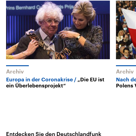
Archiv
Archiv
Europa in der Coronakrise
„Die EU ist
Nach de
ein Überlebensprojekt“
Polens 
Entdecken Sie den Deutschlandfunk