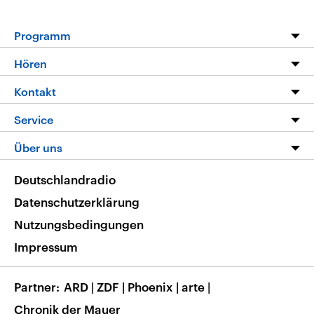
Programm
Programm
Hören
Alle Sendungen
Livestream
Kontakt
Die Nachrichten
Audios
Hörerservice
Service
Nachrichtenleicht
Podcasts
Social Media
FAQ
Über uns
Neue Beiträge auf dlf.de
Deutschlandfunk App
Newsletter
Deutschlandradio
Themen-Schwerpunkte
Nachrichten App
Deutschlandradio
Veranstaltungen
Presse
Frequenzen
Datenschutzerklärung
Musikliste
Ausbildung und Karriere
Nutzungsbedingungen
RSS
Transparenz
Impressum
Korrekturen
Barrierefreiheit
Partner
ARD
|
ZDF
|
Phoenix
|
arte
|
Chronik der Mauer