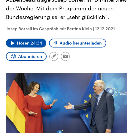
CDU, SPD und FDP regiert.-
aktuelle Weltgeschehen.
der Woche. Mit dem Programm der neuen
Umfragen, Prognosen,
Wahlprogramme, aktuelle Berichte
Bundesregierung sei er „sehr glücklich“.
Sendungen
Programm
Podcasts
und Hintergründe zu den Parteien
und Kandidaten der anstehenden
Wahl.
Josep Borrell im Gespräch mit Bettina Klein
|
12.12.2021
Audio-Archiv
Hören
24:34
Audio herunterladen
Abonnieren
Link
Email
kopieren/teilen