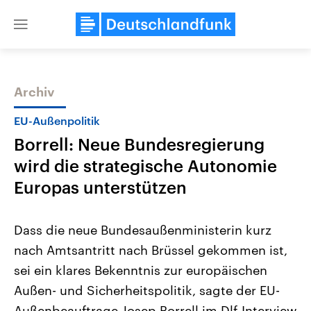
Close
menu
Archiv
Themen
EU-Außenpolitik
Borrell: Neue Bundesregierung
wird die strategische Autonomie
Europas unterstützen
Dass die neue Bundesaußenministerin kurz
Landtagswahl Sachsen-Anhalt
USA
nach Amtsantritt nach Brüssel gekommen ist,
2026
Aktuelle Beiträge, Analys
Alle Informationen
Hintergründe
sei ein klares Bekenntnis zur europäischen
Sachsen-Anhalt wählt am 6.
Wirtschaftlich und militäri
September 2026 einen neuen
gehören die Vereinigten S
Außen- und Sicherheitspolitik, sagte der EU-
Landtag. Seit 2021 wird das
den mächtigsten Ländern 
Bundesland von einer Koalition aus
Außenbeauftrage Josep Borrell im Dlf-Interview
mit großem Einfluss auf d