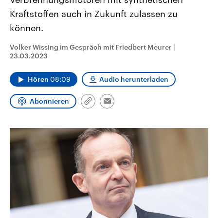
CDU, SPD und FDP regiert.-
aktuelle Weltgeschehen.
Kraftstoffen auch in Zukunft zulassen zu
Umfragen, Prognosen,
Wahlprogramme, aktuelle Berichte
können.
Sendungen
Programm
Podcasts
und Hintergründe zu den Parteien
und Kandidaten der anstehenden
Wahl.
Volker Wissing im Gespräch mit Friedbert Meurer
|
Audio-Archiv
23.03.2023
Hören
08:09
Audio herunterladen
Abonnieren
Link
Email
kopieren/teilen