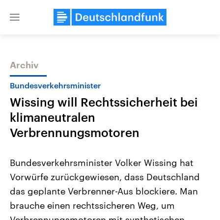
Close
menu
Archiv
Themen
Bundesverkehrsminister
Wissing will Rechtssicherheit bei
klimaneutralen
Verbrennungsmotoren
Bundesverkehrsminister Volker Wissing hat
Landtagswahl Sachsen-Anhalt
USA
Vorwürfe zurückgewiesen, dass Deutschland
2026
Aktuelle Beiträge, Analys
Alle Informationen
Hintergründe
das geplante Verbrenner-Aus blockiere. Man
Sachsen-Anhalt wählt am 6.
Wirtschaftlich und militäri
September 2026 einen neuen
gehören die Vereinigten S
brauche einen rechtssicheren Weg, um
Landtag. Seit 2021 wird das
den mächtigsten Ländern 
Bundesland von einer Koalition aus
Verbrennungsmotoren mit synthetischen
mit großem Einfluss auf d