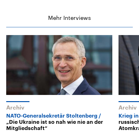
Mehr Interviews
Archiv
Archiv
NATO-Generalsekretär Stoltenberg
Krieg i
„Die Ukraine ist so nah wie nie an der
russisc
Mitgliedschaft“
Atomkr