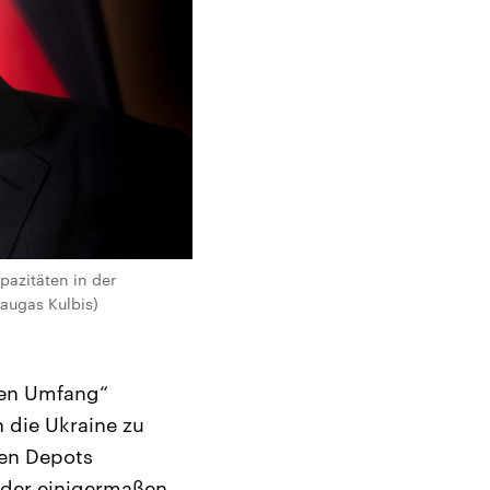
pazitäten in der
augas Kulbis)
inen Umfang“
 die Ukraine zu
hen Depots
ieder einigermaßen