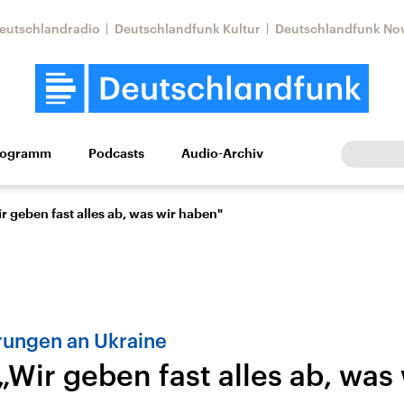
eutschlandradio
Deutschlandfunk Kultur
Deutschlandfunk No
rogramm
Podcasts
Audio-Archiv
Wirtschaft
Wissen
Kultur
Europa
Gesellschaf
ir geben fast alles ab, was wir haben"
rungen an Ukraine
 „Wir geben fast alles ab, was
Nahostkonflikt
Iran
le Beiträge,
Aktuelle Lage und
Aktuelle Lage und