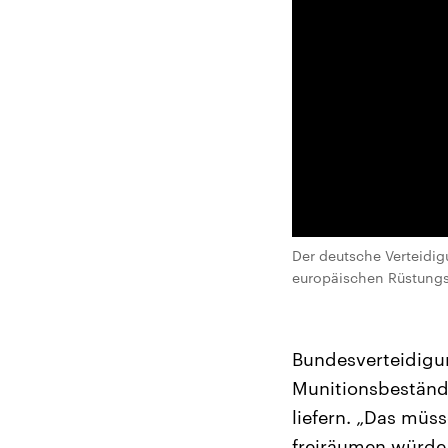
Der deutsche Verteidigu
europäischen Rüstungsi
Bundesverteidigun
Munitionsbestände
liefern. „Das müs
freiräumen würde 