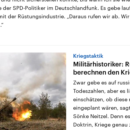
te der SPD-Politiker im Deutschlandfunk. Es gebe la
t der Rüstungsindustrie. „Daraus rufen wir ab. Wir 
.“
Kriegstaktik
Militärhistoriker: 
berechnen den Kri
Zwar gebe es auf russi
Todeszahlen, aber es li
einschätzen, ob diese 
eingeplant wären, sagt
Sönke Neitzel. Denn es
Doktrin, Kriege genau 