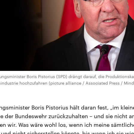
ngsminister Boris Pistorius (SPD) drängt darauf, die Produktionska
ndustrie hochzufahren (picture alliance / Associated Press / Mind
gsminister Boris Pistorius hält daran fest, „im kle
 der Bundeswehr zurückzuhalten – und sie nicht an
sen wir. Was wäre wohl los, wenn ich meine sämtlic
und nicht sicherstellen könnte, bis wann ich sie w