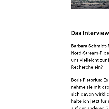
Das Interview
Barbara Schmidt-
Nord-Stream-Pipel
uns vielleicht zu
Recherche ein?
Boris Pistorius:
Es 
nehme sie mit gro
sich davon wirkli
halte ich jetzt fü
auf der anderen S