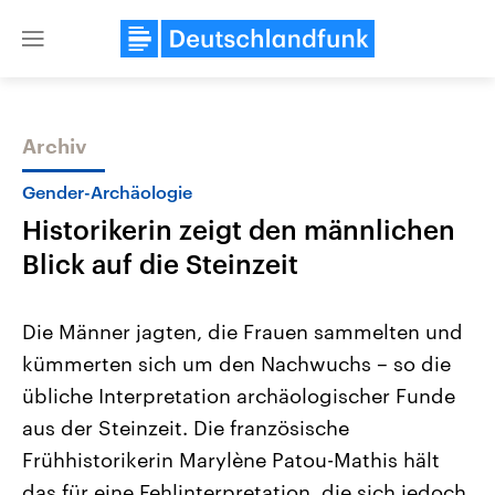
Close
menu
Archiv
Themen
Gender-Archäologie
Historikerin zeigt den männlichen
Blick auf die Steinzeit
Die Männer jagten, die Frauen sammelten und
kümmerten sich um den Nachwuchs – so die
Landtagswahl Sachsen-Anhalt
USA
übliche Interpretation archäologischer Funde
2026
Aktuelle Beiträge, Analys
Alle Informationen
Hintergründe
aus der Steinzeit. Die französische
Sachsen-Anhalt wählt am 6.
Wirtschaftlich und militäri
September 2026 einen neuen
gehören die Vereinigten S
Frühhistorikerin Marylène Patou-Mathis hält
Landtag. Seit 2021 wird das
den mächtigsten Ländern 
das für eine Fehlinterpretation, die sich jedoch
Bundesland von einer Koalition aus
mit großem Einfluss auf d