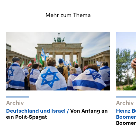
Mehr zum Thema
Archiv
Archiv
Deutschland und Israel
Von Anfang an
Heinz B
ein Polit-Spagat
Boomer
Boomer