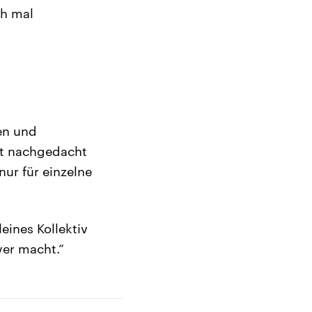
ch mal
n
en und
ht nachgedacht
ur für einzelne
eines Kollektiv
wer macht.“