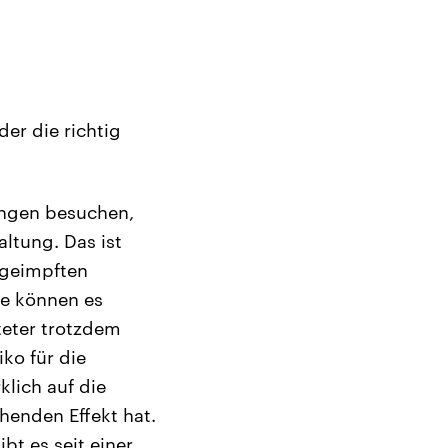
er die richtig
tungen besuchen,
altung. Das ist
ungeimpften
te können es
teter trotzdem
iko für die
klich auf die
henden Effekt hat.
bt es seit einer