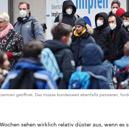
fzentren geöffnet. Das müsse bundesweit ebenfalls passieren, forde
chen sehen wirklich relativ düster aus, wenn es s