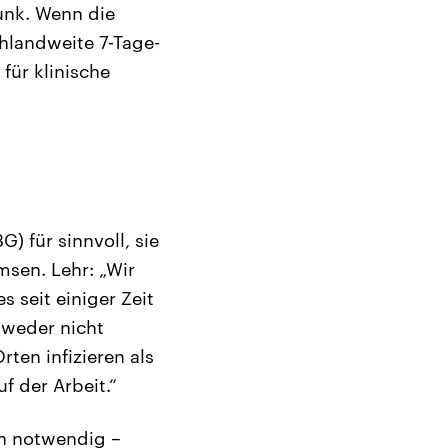
unk. Wenn die
chlandweite 7-Tage-
für klinische
) für sinnvoll, sie
msen. Lehr: „Wir
s seit einiger Zeit
tweder nicht
rten infizieren als
f der Arbeit.“
ch notwendig –