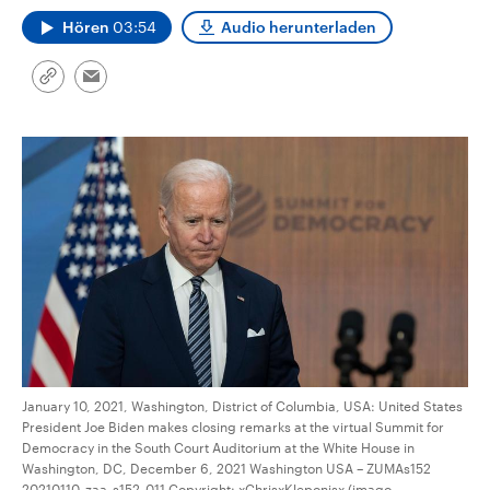
CDU, SPD und FDP regiert.-
aktuelle Weltgeschehen.
Hören
03:54
Audio herunterladen
Umfragen, Prognosen,
Wahlprogramme, aktuelle Berichte
Sendungen
Programm
Podcasts
und Hintergründe zu den Parteien
und Kandidaten der anstehenden
Link
Email
Wahl.
kopieren/teilen
Audio-Archiv
January 10, 2021, Washington, District of Columbia, USA: United States
President Joe Biden makes closing remarks at the virtual Summit for
Democracy in the South Court Auditorium at the White House in
Washington, DC, December 6, 2021 Washington USA – ZUMAs152
20210110_zaa_s152_011 Copyright: xChrisxKleponisx (imago