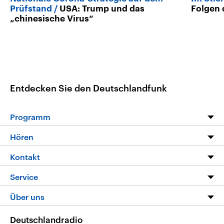
Prüfstand
USA: Trump und das
Folgen 
„chinesische Virus“
Entdecken Sie den Deutschlandfunk
Programm
Programm
Hören
Alle Sendungen
Livestream
Kontakt
Die Nachrichten
Audios
Hörerservice
Service
Nachrichtenleicht
Podcasts
Social Media
FAQ
Über uns
Neue Beiträge auf dlf.de
Deutschlandfunk App
Newsletter
Deutschlandradio
Themen-Schwerpunkte
Nachrichten App
Deutschlandradio