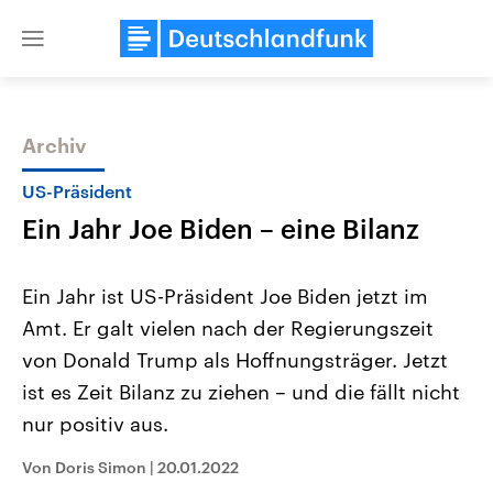
Close
menu
Archiv
Themen
US-Präsident
Ein Jahr Joe Biden – eine Bilanz
Ein Jahr ist US-Präsident Joe Biden jetzt im
Amt. Er galt vielen nach der Regierungszeit
von Donald Trump als Hoffnungsträger. Jetzt
Landtagswahl Sachsen-Anhalt
USA
ist es Zeit Bilanz zu ziehen – und die fällt nicht
2026
Aktuelle Beiträge, Analys
Alle Informationen
nur positiv aus.
Hintergründe
Sachsen-Anhalt wählt am 6.
Wirtschaftlich und militäri
September 2026 einen neuen
gehören die Vereinigten S
Von Doris Simon
|
20.01.2022
Landtag. Seit 2021 wird das
den mächtigsten Ländern 
Bundesland von einer Koalition aus
mit großem Einfluss auf d