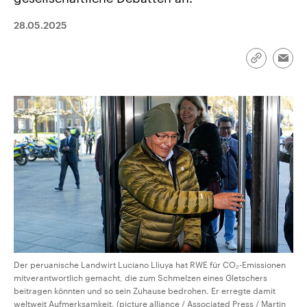
CDU, SPD und FDP regiert.-
aktuelle Weltgeschehen.
Umfragen, Prognosen,
28.05.2025
Wahlprogramme, aktuelle Berichte
Sendungen
Programm
Podcasts
und Hintergründe zu den Parteien
und Kandidaten der anstehenden
Wahl.
Link
Emai
kopieren/te
Audio-Archiv
Der peruanische Landwirt Luciano Lliuya hat RWE für CO₂-Emissionen
mitverantwortlich gemacht, die zum Schmelzen eines Gletschers
beitragen könnten und so sein Zuhause bedrohen. Er erregte damit
weltweit Aufmerksamkeit. (picture alliance / Associated Press / Martin