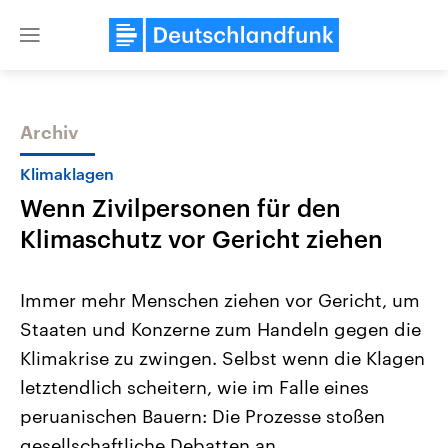
Close
menu
Archiv
Themen
Klimaklagen
Wenn Zivilpersonen für den
Klimaschutz vor Gericht ziehen
Immer mehr Menschen ziehen vor Gericht, um
Staaten und Konzerne zum Handeln gegen die
Landtagswahl Sachsen-Anhalt
USA
Klimakrise zu zwingen. Selbst wenn die Klagen
2026
Aktuelle Beiträge, Analys
Alle Informationen
Hintergründe
letztendlich scheitern, wie im Falle eines
Sachsen-Anhalt wählt am 6.
Wirtschaftlich und militäri
September 2026 einen neuen
gehören die Vereinigten S
peruanischen Bauern: Die Prozesse stoßen
Landtag. Seit 2021 wird das
den mächtigsten Ländern 
gesellschaftliche Debatten an.
Bundesland von einer Koalition aus
mit großem Einfluss auf d