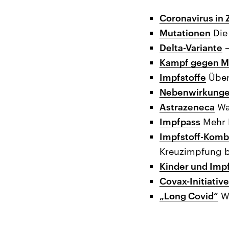
Coronavirus in 
Mutationen
Die
Delta-Variante
–
Kampf gegen M
Impfstoffe
Über
Nebenwirkung
Astrazeneca
Wa
Impfpass
Mehr 
Impfstoff-Komb
Kreuzimpfung b
Kinder und Imp
Covax-Initiative
„Long Covid“
Wa