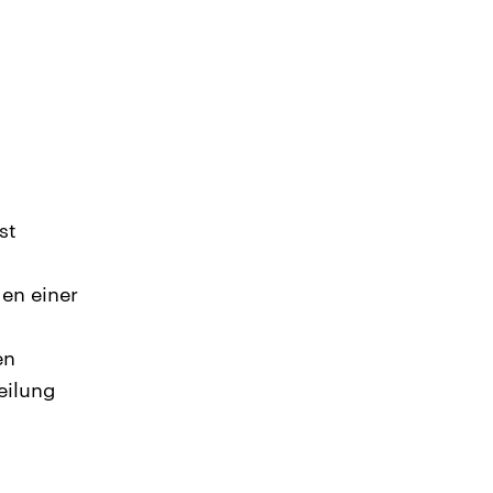
st
en einer
en
eilung