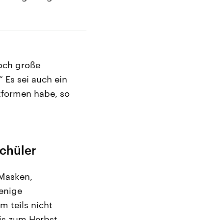
noch große
“ Es sei auch ein
tformen habe, so
Schüler
Masken,
enige
 teils nicht
bis zum Herbst