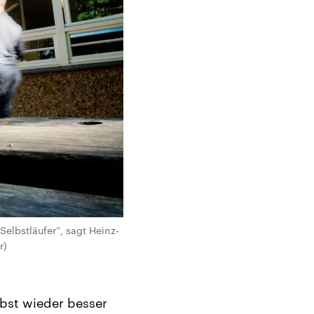
elbstläufer“, sagt Heinz-
r)
rbst wieder besser