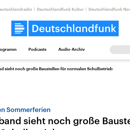
eutschlandradio
Deutschlandfunk Kultur
Deutschlandfunk No
rogramm
Podcasts
Audio-Archiv
Wirtschaft
Wissen
Kultur
Europa
Gesellschaf
d sieht noch große Baustellen für normalen Schulbetrieb
en Sommerferien
band sieht noch große Bauste
tkonflikt
Iran
Faktenchecks
In unseren Faktenc
lle Lage und
Aktuelle Lage und