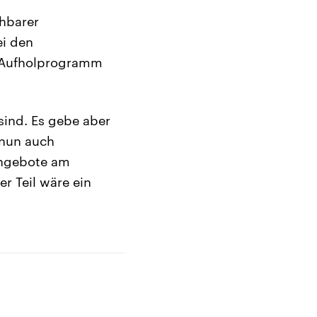
chbarer
ei den
s Aufholprogramm
ind. Es gebe aber
 nun auch
zangebote am
r Teil wäre ein