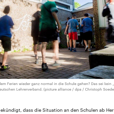
m Ferien wieder ganz normal in die Schule gehen? Das sei kein „S
utschen Lehrerverband. (picture alliance / dpa / Christoph Soede
ngekündigt, dass die Situation an den Schulen ab He