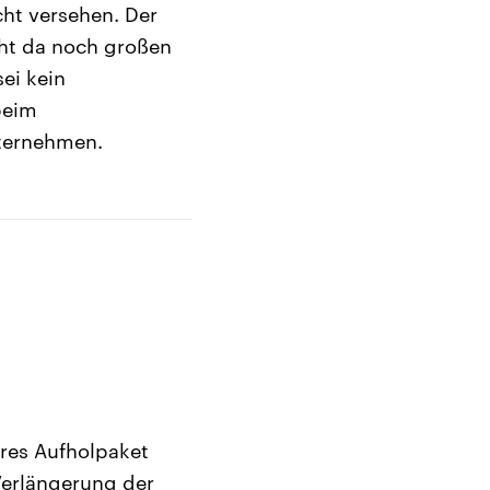
ht versehen. Der
eht da noch großen
ei kein
beim
nternehmen.
eres Aufholpaket
Verlängerung der