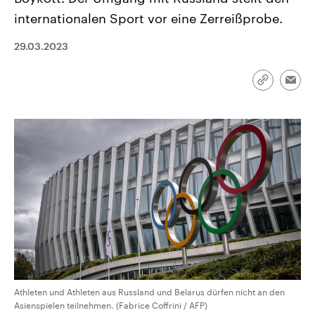
CDU, SPD und FDP regiert.-
aktuelle Weltgeschehen.
internationalen Sport vor eine Zerreißprobe.
Umfragen, Prognosen,
Wahlprogramme, aktuelle Berichte
Sendungen
Programm
Podcasts
und Hintergründe zu den Parteien
29.03.2023
und Kandidaten der anstehenden
Wahl.
Audio-Archiv
Link
Emai
kopieren/te
Athleten und Athleten aus Russland und Belarus dürfen nicht an den
Asienspielen teilnehmen. (Fabrice Coffrini / AFP)