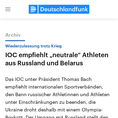
Close
menu
Archiv
Themen
Wiederzulassung trotz Krieg
IOC empfiehlt „neutrale“ Athleten
aus Russland und Belarus
Das IOC unter Präsident Thomas Bach
empfiehlt internationalen Sportverbänden,
Landtagswahl Sachsen-Anhalt
USA
den Bann russischer Athletinnen und Athleten
2026
Aktuelle Beiträge, Analys
Alle Informationen
Hintergründe
unter Einschränkungen zu beenden, die
Sachsen-Anhalt wählt am 6.
Wirtschaftlich und militäri
September 2026 einen neuen
gehören die Vereinigten S
Ukraine droht deshalb mit einem Olympia-
Landtag. Seit 2021 wird das
den mächtigsten Ländern 
Boykott. Der Umgang mit Russland stellt den
Bundesland von einer Koalition aus
mit großem Einfluss auf d