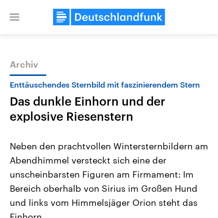
Close
menu
Archiv
Themen
Enttäuschendes Sternbild mit faszinierendem Stern
Das dunkle Einhorn und der
explosive Riesenstern
Neben den prachtvollen Wintersternbildern am
Abendhimmel versteckt sich eine der
Landtagswahl Sachsen-Anhalt
USA
unscheinbarsten Figuren am Firmament: Im
2026
Aktuelle Beiträge, Analys
Alle Informationen
Hintergründe
Bereich oberhalb von Sirius im Großen Hund
Sachsen-Anhalt wählt am 6.
Wirtschaftlich und militäri
September 2026 einen neuen
gehören die Vereinigten S
und links vom Himmelsjäger Orion steht das
Landtag. Seit 2021 wird das
den mächtigsten Ländern 
Einhorn.
Bundesland von einer Koalition aus
mit großem Einfluss auf d