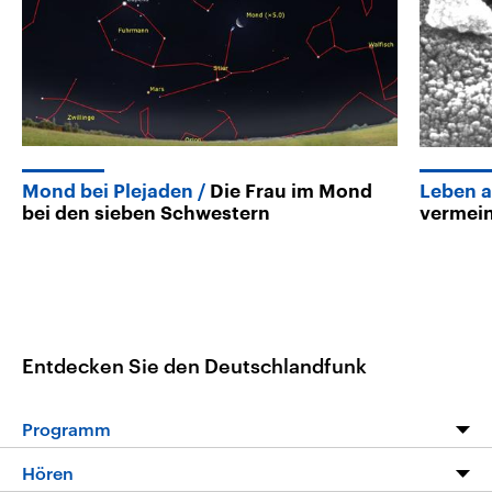
Mond bei Plejaden
Die Frau im Mond
Leben 
bei den sieben Schwestern
vermein
Entdecken Sie den Deutschlandfunk
Programm
Programm
Hören