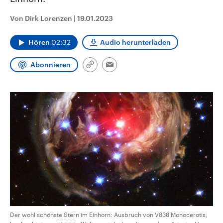
CDU, SPD und FDP regiert.-
aktuelle Weltgeschehen.
Umfragen, Prognosen,
Von Dirk Lorenzen
|
19.01.2023
Wahlprogramme, aktuelle Berichte
Sendungen
Programm
Podcasts
und Hintergründe zu den Parteien
und Kandidaten der anstehenden
Hören
02:32
Audio herunterladen
Wahl.
Audio-Archiv
Abonnieren
Link
Email
kopieren/teilen
Der wohl schönste Stern im Einhorn: Ausbruch von V838 Monocerotis,